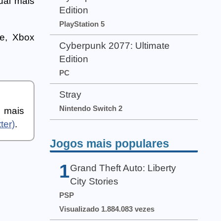
ual mais
Edition
PlayStation 5
ne, Xbox
Cyberpunk 2077: Ultimate
Edition
PC
Stray
Nintendo Switch 2
a mais
ter)
.
Jogos mais populares
1
Grand Theft Auto: Liberty
City Stories
PSP
Visualizado 1.884.083 vezes