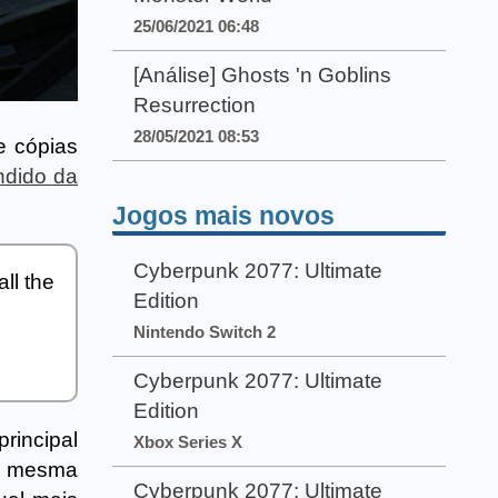
25/06/2021 06:48
[Análise] Ghosts 'n Goblins
Resurrection
28/05/2021 08:53
e cópias
ndido da
Jogos mais novos
Cyberpunk 2077: Ultimate
ll the
Edition
Nintendo Switch 2
Cyberpunk 2077: Ultimate
Edition
rincipal
Xbox Series X
, a mesma
Cyberpunk 2077: Ultimate