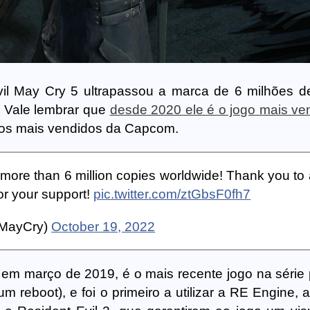
l May Cry 5 ultrapassou a marca de 6 milhões d
 Vale lembrar que
desde 2020 ele é o jogo mais ve
ogos mais vendidos da Capcom.
more than 6 million copies worldwide! Thank you to a
or your support!
pic.twitter.com/ztGbsF0fh7
lMayCry)
October 19, 2022
 em março de 2019, é o mais recente jogo na série p
um reboot), e foi o primeiro a utilizar a RE Engine