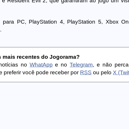
7 e Resident Evil 2, que garantiram ao jogo um vis
l para PC, PlayStation 4, PlayStation 5, Xbox O
.
as mais recentes do Jogorama?
notícias no
WhatApp
e no
Telegram
, e não perc
 preferir você pode receber por
RSS
ou pelo
X (Twit