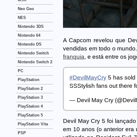
Neo Geo
NES
Nintendo 3DS
Nintendo 64
A Capcom revelou que Devi
Nintendo DS
vendidas em todo o mundo.
Nintendo Switch
franquia
, e está entre os j
Nintendo Switch 2
PC
#DevilMayCry
5 has sold 
PlayStation
SSStylish fans out there f
PlayStation 2
PlayStation 3
— Devil May Cry (@Devi
PlayStation 4
PlayStation 5
Devil May Cry 5 foi lançado
PlayStation Vita
em 10 anos (o anterior era 
PSP