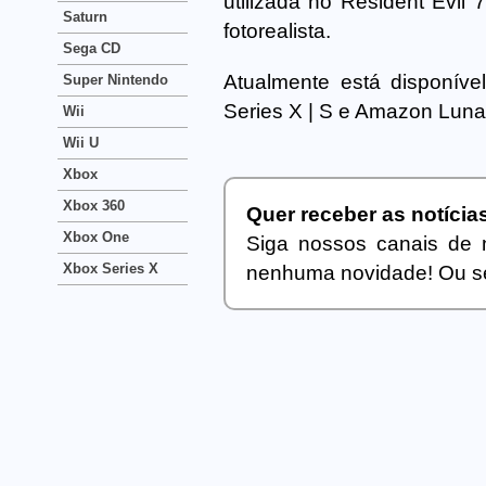
utilizada no Resident Evil 
Saturn
fotorealista.
Sega CD
Atualmente está disponíve
Super Nintendo
Series X | S e Amazon Luna
Wii
Wii U
Xbox
Xbox 360
Quer receber as notíci
Xbox One
Siga nossos canais de 
Xbox Series X
nenhuma novidade! Ou se