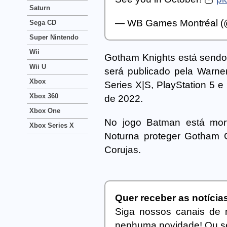
Saturn
— WB Games Montréal
Sega CD
Super Nintendo
Wii
Gotham Knights está sendo
Wii U
será publicado pela Warner
Xbox
Series X|S, PlayStation 5 e
Xbox 360
de 2022.
Xbox One
No jogo Batman está mort
Xbox Series X
Noturna proteger Gotham C
Corujas.
Quer receber as notíci
Siga nossos canais de 
nenhuma novidade! Ou se