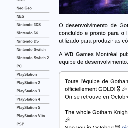
Neo Geo
NES
O desenvolvimento de Goth
Nintendo 3DS
concluído e pronto para o
Nintendo 64
utilizado para produzir as có
Nintendo DS
Nintendo Switch
A WB Games Montréal publ
Nintendo Switch 2
equipe de desenvolvimento
PC
PlayStation
Toute l'équipe de Gotha
PlayStation 2
officiellement GOLD! 🎖️ 🎉
PlayStation 3
On se retrouve en Octobr
PlayStation 4
PlayStation 5
The whole Gotham Knights 
PlayStation Vita
🎉
PSP
See you in October! 🦉
pi