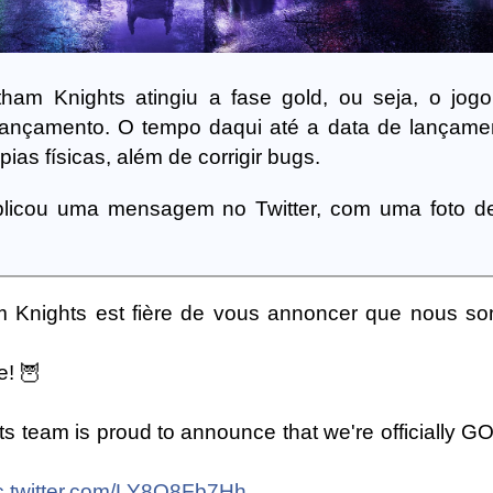
am Knights atingiu a fase gold, ou seja, o jogo
 lançamento. O tempo daqui até a data de lançame
pias físicas, além de corrigir bugs.
icou uma mensagem no Twitter, com uma foto de
.
m Knights est fière de vous annoncer que nous 
e! 🦉
team is proud to announce that we're officially GOL
c.twitter.com/LY8Q8Fb7Hh