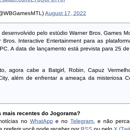
 (@WBGamesMTL)
August 17, 2022
 desenvolvido pelo estúdio Warner Bros. Games Mo
 Bros. Interactive Entertainment para as platafor
 PC. A data de lançamento está prevista para 25 de
o, agora cabe a Batgirl, Robin, Capuz Vermelh
ity, além de enfrentar a ameaça da misteriosa C
as mais recentes do Jogorama?
notícias no
WhatApp
e no
Telegram
, e não perc
 preferir você pode receber por
RSS
ou pelo
X (Twit