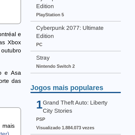
Edition
PlayStation 5
Cyberpunk 2077: Ultimate
ntréal e
Edition
mas Xbox
PC
 outubro
Stray
Nintendo Switch 2
o e Asa
orte das
Jogos mais populares
1
Grand Theft Auto: Liberty
City Stories
PSP
a mais
Visualizado 1.884.073 vezes
ter)
.