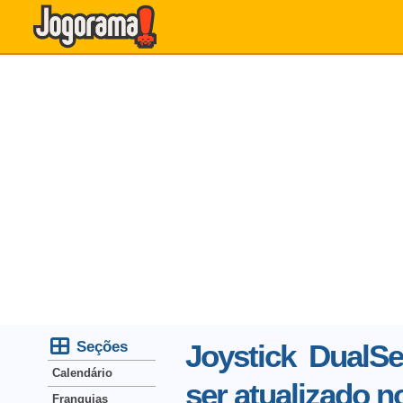
Seções
Joystick DualS
Calendário
ser atualizado 
Franquias