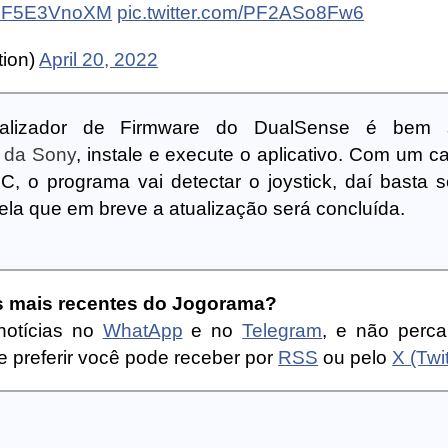
o/PF5E3VnoXM
pic.twitter.com/PF2ASo8Fw6
tion)
April 20, 2022
alizador de Firmware do DualSense é bem s
e da Sony
, instale e execute o aplicativo. Com um 
 o programa vai detectar o joystick, daí basta s
ela que em breve a atualização será concluída.
as mais recentes do Jogorama?
notícias no
WhatApp
e no
Telegram
, e não perc
 preferir você pode receber por
RSS
ou pelo
X (Twit