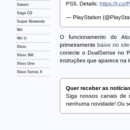
PS5. Details:
https://t.c
Saturn
Sega CD
— PlayStation (@PlaySta
Super Nintendo
Wii
O funcionamento do Atu
Wii U
primeiramente
baixe no sit
Xbox
conecte o DualSense no PC,
Xbox 360
instruções que aparece na t
Xbox One
Xbox Series X
Quer receber as notíci
Siga nossos canais de 
nenhuma novidade! Ou se