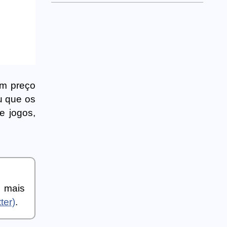
em preço
u que os
e jogos,
a mais
ter)
.