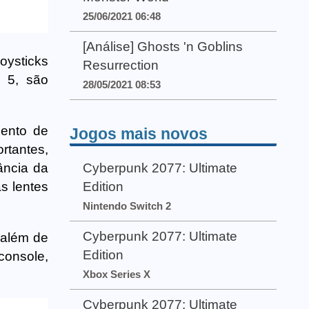
25/06/2021 06:48
[Análise] Ghosts 'n Goblins
oysticks
Resurrection
n 5, são
28/05/2021 08:53
ento de
Jogos mais novos
rtantes,
ância da
Cyberpunk 2077: Ultimate
as lentes
Edition
Nintendo Switch 2
Cyberpunk 2077: Ultimate
 além de
Edition
 console,
Xbox Series X
Cyberpunk 2077: Ultimate