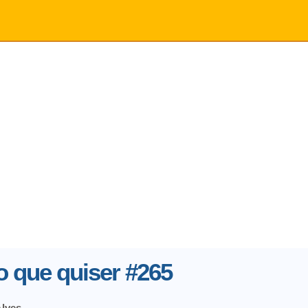
 que quiser #265
Alves