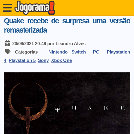
Quake recebe de surpresa uma versão
remasterizada
20/08/2021 20:49 por Leandro Alves
Categorias
Nintendo Switch
PC
Playstation
4
Playstation 5
Sony
Xbox One