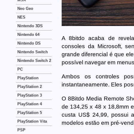
Neo Geo
NES
Nintendo 3DS
Nintendo 64
A 8bitdo acaba de revela
Nintendo DS
consoles da Microsoft, s
Nintendo Switch
grande diferencial é que el
Nintendo Switch 2
possível navegar em menu
PC
Ambos os controles pos
PlayStation
instantaneamente. Eles poss
PlayStation 2
PlayStation 3
O 8Bitdo Media Remote Shor
PlayStation 4
de 134,25 x 48 x 18,8mm e 
PlayStation 5
custa US$ 24,99, possui 
PlayStation Vita
modelos estão em pré-vend
PSP