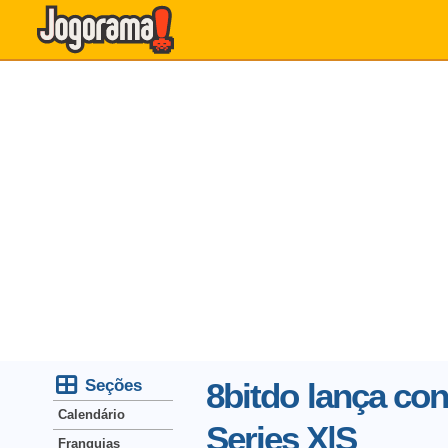
Seções
8bitdo lança co
Calendário
Series X|S
Franquias