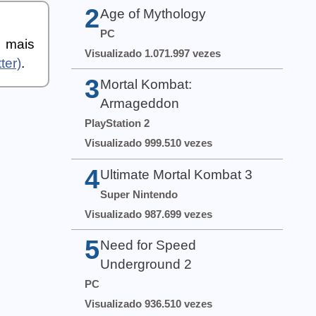
2
Age of Mythology
PC
a mais
Visualizado 1.071.997 vezes
ter)
.
3
Mortal Kombat:
Armageddon
PlayStation 2
Visualizado 999.510 vezes
4
Ultimate Mortal Kombat 3
Super Nintendo
Visualizado 987.699 vezes
5
Need for Speed
Underground 2
PC
Visualizado 936.510 vezes