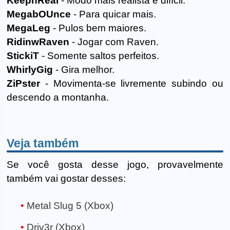
KeepnReal
- Modo mais realista e difícil.
MegabOUnce
- Para quicar mais.
MegaLeg
- Pulos bem maiores.
RidinwRaven
- Jogar com Raven.
StickiT
- Somente saltos perfeitos.
WhirlyGig
- Gira melhor.
ZiPster
- Movimenta-se livremente subindo ou
descendo a montanha.
Veja também
Se você gosta desse jogo, provavelmente
também vai gostar desses:
Metal Slug 5 (Xbox)
Driv3r (Xbox)