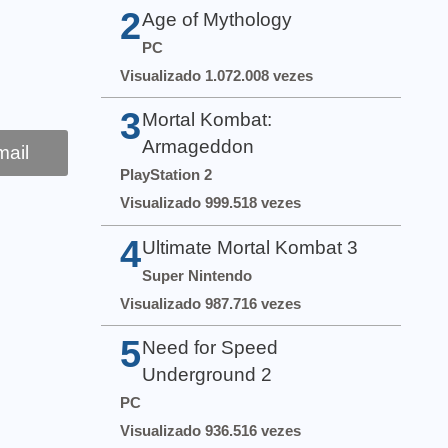
2
Age of Mythology
PC
Visualizado 1.072.008 vezes
3
Mortal Kombat:
Armageddon
ail
PlayStation 2
Visualizado 999.518 vezes
4
Ultimate Mortal Kombat 3
Super Nintendo
Visualizado 987.716 vezes
5
Need for Speed
Underground 2
PC
Visualizado 936.516 vezes