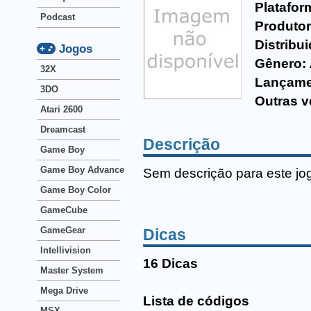
Platafor
Podcast
Produtor
Distribui
Jogos
Gênero:
32X
Lançame
3DO
Outras v
Atari 2600
Dreamcast
Descrição
Game Boy
Game Boy Advance
Sem descrição para este jo
Game Boy Color
GameCube
GameGear
Dicas
Intellivision
16 Dicas
Master System
Mega Drive
Lista de códigos
MSX