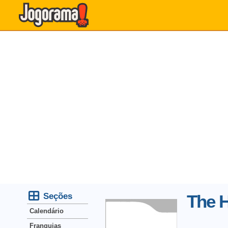
Seções
The 
Calendário
Franquias