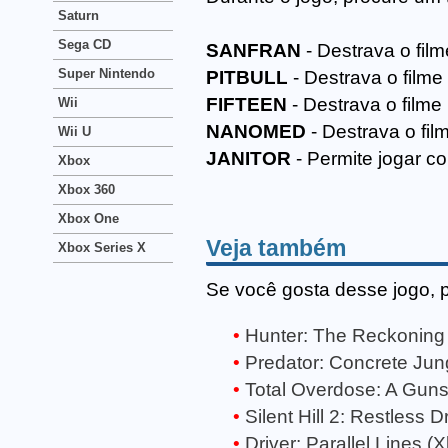
Saturn
Sega CD
SANFRAN
- Destrava o fil
Super Nintendo
PITBULL
- Destrava o filme
FIFTEEN
- Destrava o filme
Wii
NANOMED
- Destrava o fi
Wii U
JANITOR
- Permite jogar c
Xbox
Xbox 360
Xbox One
Veja também
Xbox Series X
Se você gosta desse jogo, 
Hunter: The Reckoning
Predator: Concrete Jun
Total Overdose: A Gunsl
Silent Hill 2: Restless
Driver: Parallel Lines (