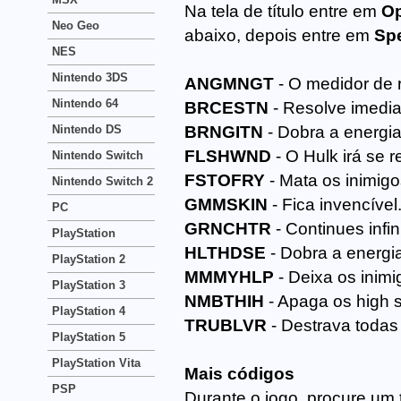
Na tela de título entre em
Op
Neo Geo
abaixo, depois entre em
Spe
NES
Nintendo 3DS
ANGMNGT
- O medidor de 
Nintendo 64
BRCESTN
- Resolve imedi
Nintendo DS
BRNGITN
- Dobra a energia
FLSHWND
- O Hulk irá se 
Nintendo Switch
FSTOFRY
- Mata os inimig
Nintendo Switch 2
GMMSKIN
- Fica invencível
PC
GRNCHTR
- Continues infin
PlayStation
HLTHDSE
- Dobra a energi
PlayStation 2
MMMYHLP
- Deixa os inim
PlayStation 3
NMBTHIH
- Apaga os high 
PlayStation 4
TRUBLVR
- Destrava todas
PlayStation 5
PlayStation Vita
Mais códigos
PSP
Durante o jogo, procure um 