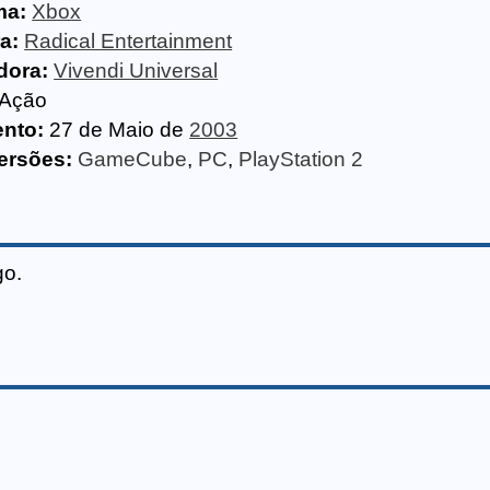
ma:
Xbox
a:
Radical Entertainment
dora:
Vivendi Universal
Ação
nto:
27 de Maio de
2003
ersões:
GameCube
,
PC
,
PlayStation 2
go.