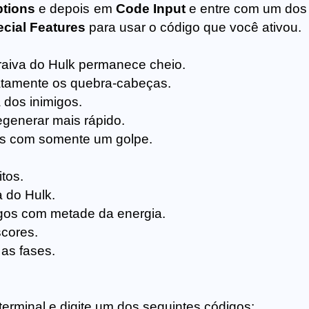
tions
e depois em
Code Input
e entre com um dos
cial Features
para usar o código que você ativou.
raiva do Hulk permanece cheio.
atamente os quebra-cabeças.
 dos inimigos.
regenerar mais rápido.
os com somente um golpe.
.
itos.
a do Hulk.
igos com metade da energia.
scores.
 as fases.
terminal e digite um dos seguintes códigos: