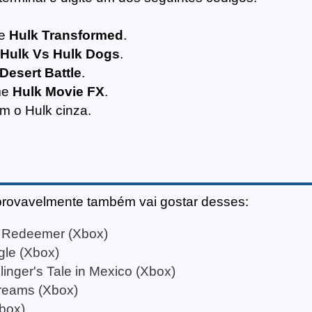
me
Hulk Transformed
.
Hulk Vs Hulk Dogs
.
Desert Battle
.
lme
Hulk Movie FX
.
om o Hulk cinza.
provavelmente também vai gostar desses:
 Redeemer (Xbox)
gle (Xbox)
inger's Tale in Mexico (Xbox)
 Dreams (Xbox)
Xbox)