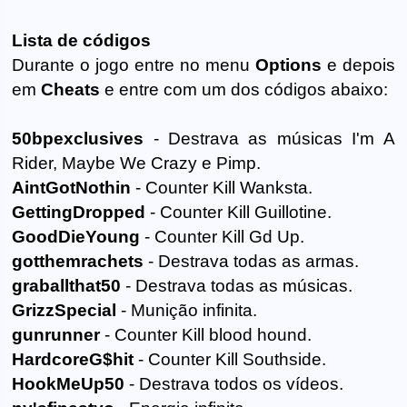
Lista de códigos
Durante o jogo entre no menu
Options
e depois
em
Cheats
e entre com um dos códigos abaixo:
50bpexclusives
- Destrava as músicas I'm A
Rider, Maybe We Crazy e Pimp.
AintGotNothin
- Counter Kill Wanksta.
GettingDropped
- Counter Kill Guillotine.
GoodDieYoung
- Counter Kill Gd Up.
gotthemrachets
- Destrava todas as armas.
graballthat50
- Destrava todas as músicas.
GrizzSpecial
- Munição infinita.
gunrunner
- Counter Kill blood hound.
HardcoreG$hit
- Counter Kill Southside.
HookMeUp50
- Destrava todos os vídeos.