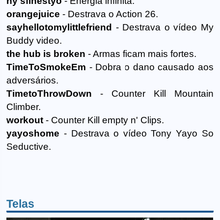
ny'sfinestyo
- Energia infinita.
orangejuice
- Destrava o Action 26.
sayhellotomylittlefriend
- Destrava o vídeo My
Buddy video.
the hub is broken
- Armas ficam mais fortes.
TimeToSmokeEm
- Dobra o dano causado aos
adversários.
TimetoThrowDown
- Counter Kill Mountain
Climber.
workout
- Counter Kill empty n' Clips.
yayoshome
- Destrava o vídeo Tony Yayo So
Seductive.
Telas