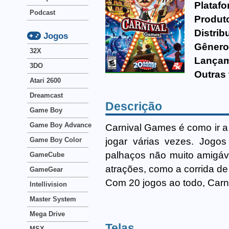
Platafo
Podcast
Produt
Distrib
Jogos
Gênero
32X
Lançam
3DO
Outras
Atari 2600
Dreamcast
Descrição
Game Boy
Game Boy Advance
Carnival Games é como ir a 
jogar várias vezes. Jogos
Game Boy Color
palhaços não muito amigáv
GameCube
atrações, como a corrida de 
GameGear
Com 20 jogos ao todo, Carn
Intellivision
Master System
Mega Drive
Telas
MSX