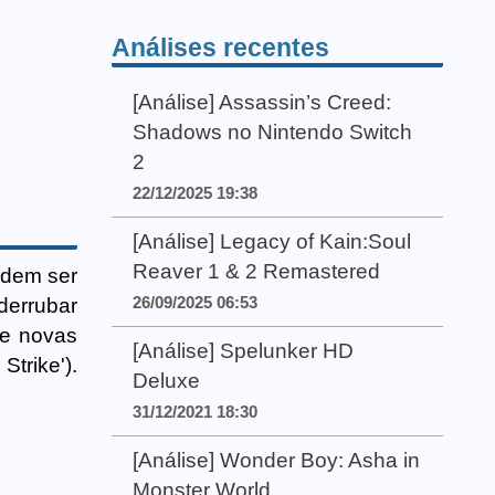
Análises recentes
[Análise] Assassin’s Creed:
Shadows no Nintendo Switch
2
22/12/2025 19:38
[Análise] Legacy of Kain:Soul
Reaver 1 & 2 Remastered
odem ser
26/09/2025 06:53
derrubar
de novas
[Análise] Spelunker HD
Strike').
Deluxe
31/12/2021 18:30
[Análise] Wonder Boy: Asha in
Monster World