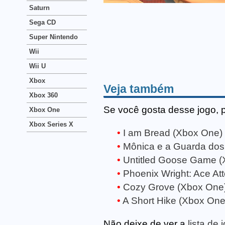
Saturn
Sega CD
Super Nintendo
Wii
Wii U
Xbox
Veja também
Xbox 360
Se você gosta desse jogo, 
Xbox One
Xbox Series X
I am Bread (Xbox One)
Mônica e a Guarda dos
Untitled Goose Game (
Phoenix Wright: Ace At
Cozy Grove (Xbox One
A Short Hike (Xbox One
Não deixe de ver a
lista de