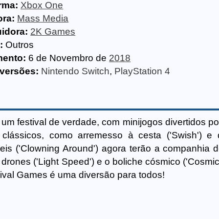
rma:
Xbox One
ora:
Mass Media
uidora:
2K Games
:
Outros
ento:
6 de Novembro de
2018
 versões:
Nintendo Switch
,
PlayStation 4
um festival de verdade, com minijogos divertidos p
 clássicos, como arremesso à cesta ('Swish') e 
eis ('Clowning Around') agora terão a companhia 
drones ('Light Speed') e o boliche cósmico ('Cosmic 
ival Games é uma diversão para todos!