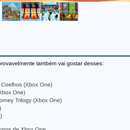
provavelmente também vai gostar desses:
 Coelhos (Xbox One)
Xbox One)
torney Trilogy (Xbox One)
)
)
 jogos de Xbox One