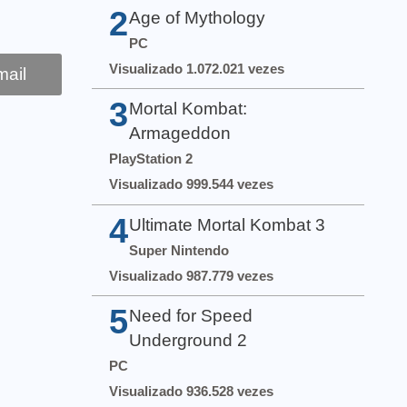
2
Age of Mythology
PC
Visualizado 1.072.021 vezes
ail
3
Mortal Kombat:
Armageddon
PlayStation 2
Visualizado 999.544 vezes
4
Ultimate Mortal Kombat 3
Super Nintendo
Visualizado 987.779 vezes
5
Need for Speed
Underground 2
PC
Visualizado 936.528 vezes