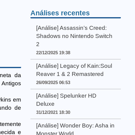
Análises recentes
[Análise] Assassin’s Creed:
Shadows no Nintendo Switch
2
22/12/2025 19:38
[Análise] Legacy of Kain:Soul
Reaver 1 & 2 Remastered
aneta da
26/09/2025 06:53
 Antigos
[Análise] Spelunker HD
awkins em
Deluxe
undo de
31/12/2021 18:30
ntemente
[Análise] Wonder Boy: Asha in
hecida e
Monster World