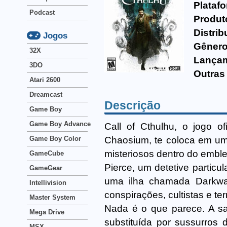
Plataf
Podcast
Produt
Distrib
Jogos
Gênero
32X
Lança
3DO
Outras
Atari 2600
Dreamcast
Descrição
Game Boy
Game Boy Advance
Call of Cthulhu, o jogo o
Chaosium, te coloca em um
Game Boy Color
misteriosos dentro do emble
GameCube
Pierce, um detetive particu
GameGear
uma ilha chamada Darkwa
Intellivision
conspirações, cultistas e te
Master System
Nada é o que parece. A sa
Mega Drive
substituída por sussurros 
MSX