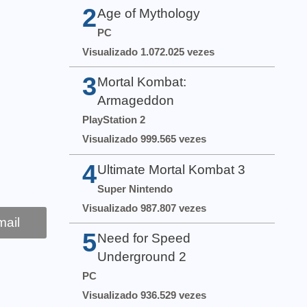
2
Age of Mythology
PC
Visualizado 1.072.025 vezes
3
Mortal Kombat:
Armageddon
PlayStation 2
Visualizado 999.565 vezes
4
Ultimate Mortal Kombat 3
Super Nintendo
Visualizado 987.807 vezes
ail
5
Need for Speed
Underground 2
PC
Visualizado 936.529 vezes