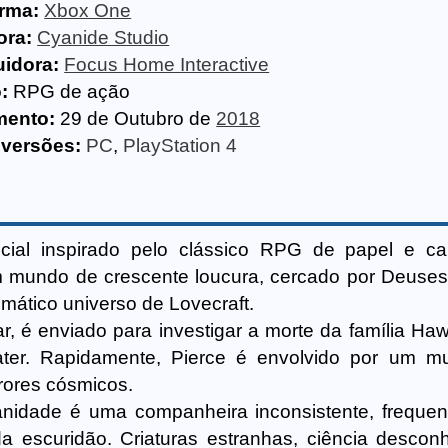
orma:
Xbox One
ora:
Cyanide Studio
uidora:
Focus Home Interactive
:
RPG de ação
mento:
29 de Outubro de
2018
 versões:
PC
,
PlayStation 4
ficial inspirado pelo clássico RPG de papel e c
 mundo de crescente loucura, cercado por Deuses
mático universo de Lovecraft.
lar, é enviado para investigar a morte da família H
ter. Rapidamente, Pierce é envolvido por um m
rrores cósmicos.
nidade é uma companheira inconsistente, freque
da escuridão. Criaturas estranhas, ciência descon