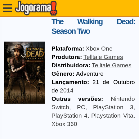
The Walking Dead:
Season Two
Plataforma:
Xbox One
Produtora:
Telltale Games
Distribuidora:
Telltale Games
Gênero:
Adventure
Lançamento:
21 de Outubro
de
2014
Outras versões:
Nintendo
Switch
,
PC
,
PlayStation 3
,
PlayStation 4
,
Playstation Vita
,
Xbox 360