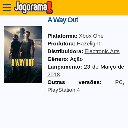
A Way Out
Plataforma:
Xbox One
Produtora:
Hazelight
Distribuidora:
Electronic Arts
Gênero:
Ação
Lançamento:
23 de Março de
2018
Outras versões:
PC
,
PlayStation 4