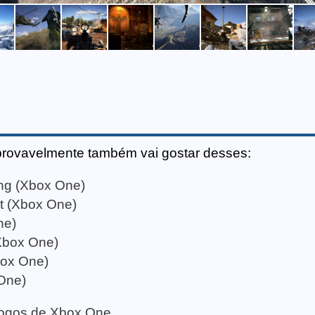
provavelmente também vai gostar desses:
ong (Xbox One)
t (Xbox One)
ne)
Xbox One)
box One)
One)
 jogos de Xbox One