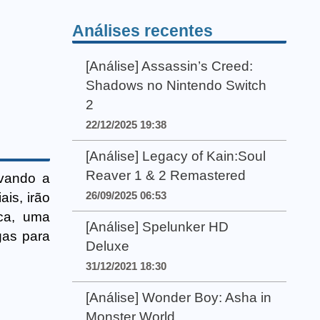
Análises recentes
[Análise] Assassin’s Creed:
Shadows no Nintendo Switch
2
22/12/2025 19:38
[Análise] Legacy of Kain:Soul
Reaver 1 & 2 Remastered
evando a
26/09/2025 06:53
ais, irão
ca, uma
[Análise] Spelunker HD
gas para
Deluxe
31/12/2021 18:30
[Análise] Wonder Boy: Asha in
Monster World