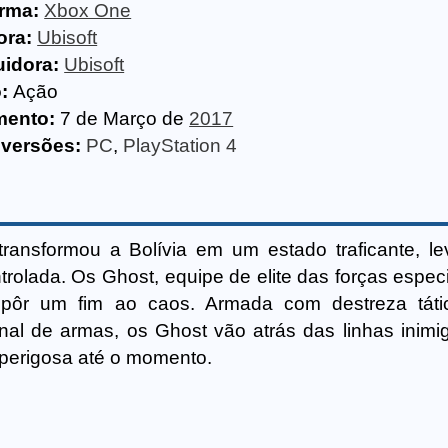
orma:
Xbox One
ora:
Ubisoft
uidora:
Ubisoft
:
Ação
mento:
7 de Março de
2017
 versões:
PC
,
PlayStation 4
transformou a Bolívia em um estado traficante, l
rolada. Os Ghost, equipe de elite das forças especi
pôr um fim ao caos. Armada com destreza táti
nal de armas, os Ghost vão atrás das linhas inimi
perigosa até o momento.