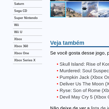
Saturn
Sega CD
Super Nintendo
Wii
Wii U
Xbox
Veja também
Xbox 360
Se você gosta desse jogo, 
Xbox One
Xbox Series X
Skull Island: Rise of K
Murdered: Soul Suspec
Pumpkin Jack (Xbox O
Deliver Us The Moon (
Ryse: Son of Rome (X
Devil May Cry 5 (Xbox 
Não deixe de ver a
lista de