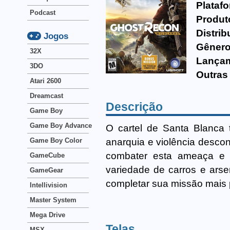
Plataf
Podcast
Produt
Distrib
Jogos
Gênero
32X
Lança
3DO
Outras
Atari 2600
Dreamcast
Descrição
Game Boy
Game Boy Advance
O cartel de Santa Blanca 
anarquia e violência descont
Game Boy Color
combater esta ameaça e 
GameCube
variedade de carros e arse
GameGear
completar sua missão mais 
Intellivision
Master System
Mega Drive
Telas
MSX