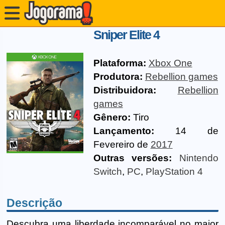
Sniper Elite 4
Plataforma:
Xbox One
Produtora:
Rebellion games
Distribuidora:
Rebellion
games
Gênero:
Tiro
Lançamento:
14 de
Fevereiro de
2017
Outras versões:
Nintendo
Switch
,
PC
,
PlayStation 4
Descrição
Descubra uma liberdade incomparável no maior