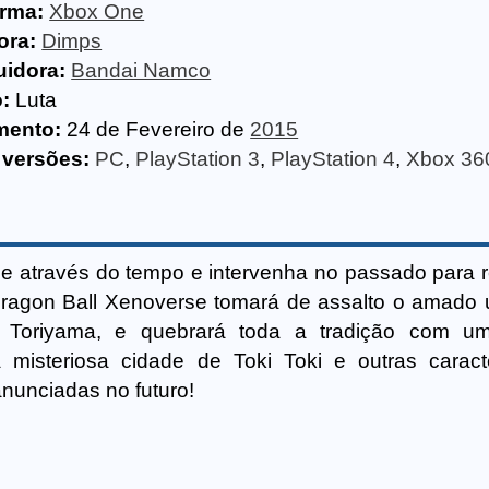
orma:
Xbox One
ora:
Dimps
uidora:
Bandai Namco
:
Luta
mento:
24 de Fevereiro de
2015
 versões:
PC
,
PlayStation 3
,
PlayStation 4
,
Xbox 36
je através do tempo e intervenha no passado para r
 Dragon Ball Xenoverse tomará de assalto o amado 
ra Toriyama, e quebrará toda a tradição com u
misteriosa cidade de Toki Toki e outras caracte
nunciadas no futuro!