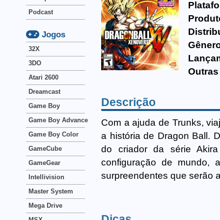
Plataf
Podcast
Produt
Distrib
Jogos
Gênero
32X
Lança
3DO
Outras
Atari 2600
Dreamcast
Descrição
Game Boy
Game Boy Advance
Com a ajuda de Trunks, via
a história de Dragon Ball.
Game Boy Color
do criador da série Aki
GameCube
configuração de mundo, a 
GameGear
surpreendentes que serão a
Intellivision
Master System
Mega Drive
Dicas
MSX