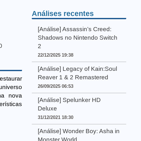
Análises recentes
[Análise] Assassin’s Creed:
Shadows no Nintendo Switch
0
2
22/12/2025 19:38
[Análise] Legacy of Kain:Soul
Reaver 1 & 2 Remastered
estaurar
26/09/2025 06:53
universo
ma nova
[Análise] Spelunker HD
rísticas
Deluxe
31/12/2021 18:30
[Análise] Wonder Boy: Asha in
Monster World