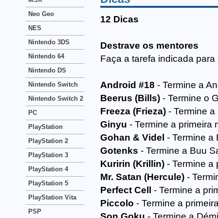
Neo Geo
12 Dicas
NES
Nintendo 3DS
Destrave os mentores
Nintendo 64
Faça a tarefa indicada para
Nintendo DS
Android #18
- Termine a And
Nintendo Switch
Beerus (Bills)
- Termine o Go
Nintendo Switch 2
Freeza (Frieza)
- Termine a 
PC
Ginyu
- Termine a primeira 
PlayStation
Gohan & Videl
- Termine a 
PlayStation 2
Gotenks
- Termine a Buu Sag
PlayStation 3
Kuririn (Krillin)
- Termine a 
PlayStation 4
Mr. Satan (Hercule)
- Termi
PlayStation 5
Perfect Cell
- Termine a pri
PlayStation Vita
Piccolo
- Termine a primeir
PSP
Son Goku
- Termine a Démig