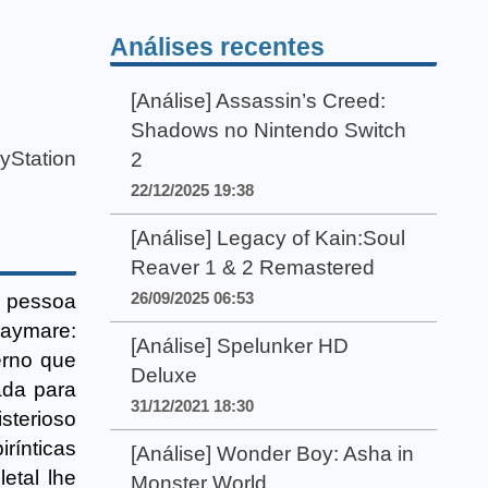
Análises recentes
[Análise] Assassin’s Creed:
Shadows no Nintendo Switch
yStation
2
22/12/2025 19:38
[Análise] Legacy of Kain:Soul
Reaver 1 & 2 Remastered
26/09/2025 06:53
a pessoa
Daymare:
[Análise] Spelunker HD
erno que
Deluxe
ada para
31/12/2021 18:30
sterioso
irínticas
[Análise] Wonder Boy: Asha in
etal lhe
Monster World