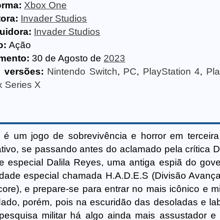
orma:
Xbox One
ora:
Invader Studios
buidora:
Invader Studios
o:
Ação
mento:
30 de Agosto de
2023
 versões:
Nintendo Switch
,
PC
,
PlayStation 4
,
Pla
 Series X
é um jogo de sobrevivência e horror em terceir
tivo, se passando antes do aclamado pela crítica 
 especial Dalila Reyes, uma antiga espiã do gov
idade especial chamada H.A.D.E.S (Divisão Avanç
re), e prepare-se para entrar no mais icônico e mi
idado, porém, pois na escuridão das desoladas e lab
esquisa militar há algo ainda mais assustador e l