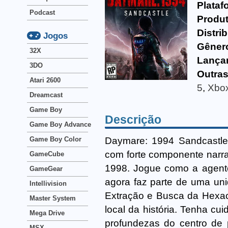
Plataf
Podcast
Produt
Distri
Jogos
Gêner
32X
Lança
3DO
Outras
Atari 2600
5
,
Xbox
Dreamcast
Game Boy
Descrição
Game Boy Advance
Daymare: 1994 Sandcastle 
Game Boy Color
com forte componente narra
GameCube
1998. Jogue como a agente
GameGear
agora faz parte de uma un
Intellivision
Extração e Busca da Hexaco
Master System
local da história. Tenha cu
Mega Drive
profundezas do centro de p
MSX