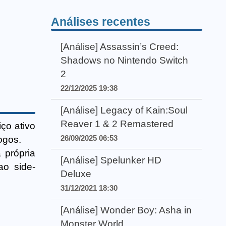
Análises recentes
[Análise] Assassin’s Creed:
Shadows no Nintendo Switch
2
22/12/2025 19:38
[Análise] Legacy of Kain:Soul
Reaver 1 & 2 Remastered
iço ativo
26/09/2025 06:53
ogos.
 própria
[Análise] Spelunker HD
ao side-
Deluxe
31/12/2021 18:30
[Análise] Wonder Boy: Asha in
Monster World