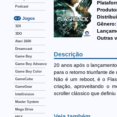
Platafor
Podcast
Produto
Distribu
Jogos
Gênero:
32X
Lançam
3DO
Outras 
Atari 2600
Dreamcast
Descrição
Game Boy
Game Boy Advance
20 anos após o lançamento d
para o retorno triunfante d
Game Boy Color
Não é um reboot, é o Flas
GameCube
criação, aproveitando o m
GameGear
scroller clássico que defin
Intellivision
Master System
Mega Drive
Veja também
MSX