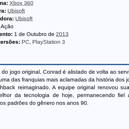
ma:
Xbox 360
ra:
Ubisoft
idora:
Ubisoft
Ação
ento:
1 de Outubro de
2013
versões:
PC
,
PlayStation 3
o jogo original, Conrad é alistado de volta ao serv
e uma das franquias mais aclamadas da história dos j
hback reimaginado. A equipe original renovou sua
elhor da tecnologia de hoje, permanecendo fiel 
iu os padrões do gênero nos anos 90.