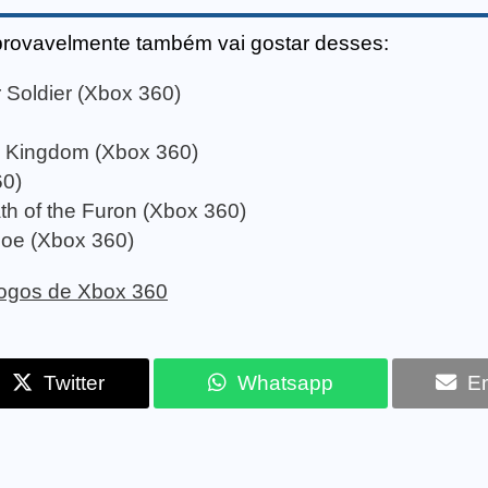
provavelmente também vai gostar desses:
 Soldier (Xbox 360)
n Kingdom (Xbox 360)
60)
th of the Furon (Xbox 360)
Foe (Xbox 360)
 jogos de Xbox 360
Twitter
Whatsapp
Em