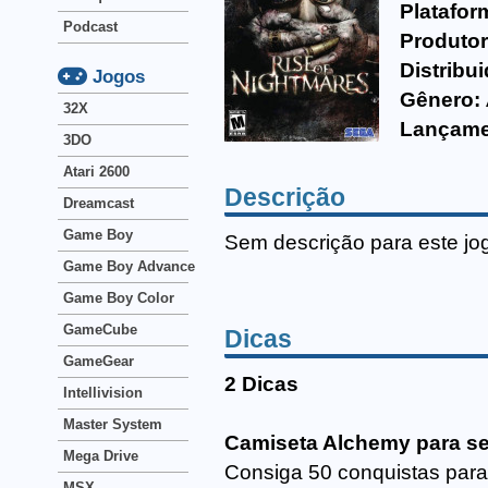
Platafor
Podcast
Produtor
Distribui
Jogos
Gênero:
32X
Lançame
3DO
Atari 2600
Descrição
Dreamcast
Game Boy
Sem descrição para este jo
Game Boy Advance
Game Boy Color
GameCube
Dicas
GameGear
2 Dicas
Intellivision
Master System
Camiseta Alchemy para se
Mega Drive
Consiga 50 conquistas para
MSX