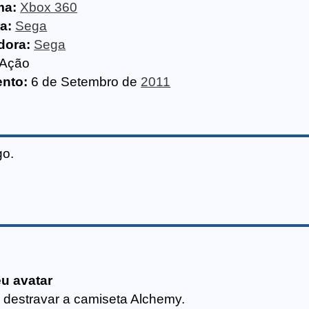
ma:
Xbox 360
a:
Sega
dora:
Sega
Ação
nto:
6 de Setembro de
2011
go.
u avatar
 destravar a camiseta Alchemy.