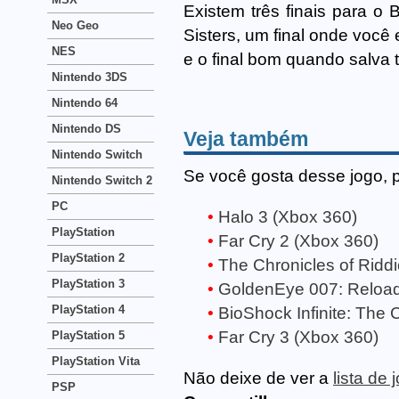
Existem três finais para o 
Neo Geo
Sisters, um final onde você
NES
e o final bom quando salva to
Nintendo 3DS
Nintendo 64
Nintendo DS
Veja também
Nintendo Switch
Se você gosta desse jogo, 
Nintendo Switch 2
PC
Halo 3 (Xbox 360)
PlayStation
Far Cry 2 (Xbox 360)
PlayStation 2
The Chronicles of Ridd
PlayStation 3
GoldenEye 007: Reload
PlayStation 4
BioShock Infinite: The 
Far Cry 3 (Xbox 360)
PlayStation 5
PlayStation Vita
Não deixe de ver a
lista de
PSP