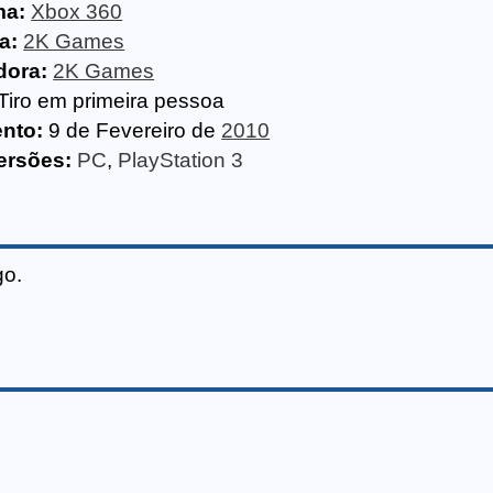
ma:
Xbox 360
a:
2K Games
dora:
2K Games
Tiro em primeira pessoa
nto:
9 de Fevereiro de
2010
ersões:
PC
,
PlayStation 3
go.