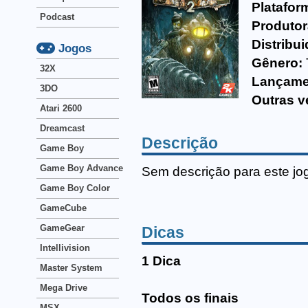
Platafor
Podcast
Produtor
Distribui
Jogos
Gênero:
32X
Lançame
3DO
Outras v
Atari 2600
Dreamcast
Descrição
Game Boy
Game Boy Advance
Sem descrição para este jo
Game Boy Color
GameCube
GameGear
Dicas
Intellivision
1 Dica
Master System
Mega Drive
Todos os finais
MSX