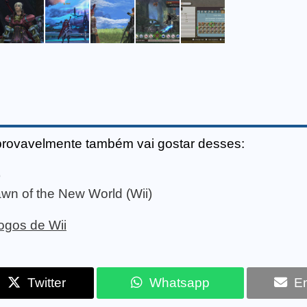
provavelmente também vai gostar desses:
)
wn of the New World (Wii)
jogos de Wii
Twitter
Whatsapp
Em