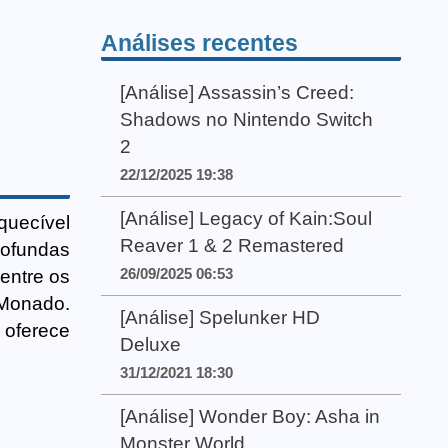
Análises recentes
[Análise] Assassin’s Creed:
Shadows no Nintendo Switch
2
22/12/2025 19:38
[Análise] Legacy of Kain:Soul
quecível
Reaver 1 & 2 Remastered
rofundas
26/09/2025 06:53
entre os
 Monado.
[Análise] Spelunker HD
 oferece
Deluxe
31/12/2021 18:30
[Análise] Wonder Boy: Asha in
Monster World