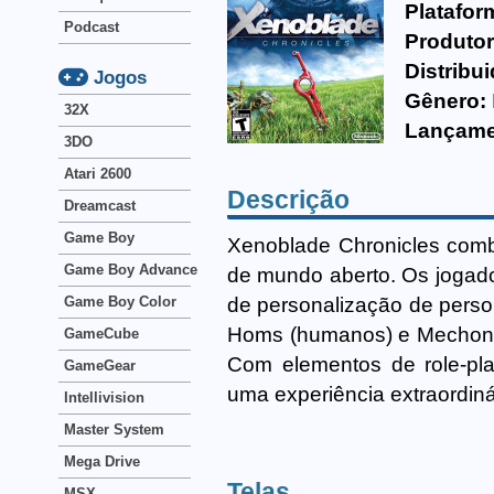
Platafor
Podcast
Produtor
Distribui
Jogos
Gênero:
32X
Lançame
3DO
Atari 2600
Descrição
Dreamcast
Game Boy
Xenoblade Chronicles combi
Game Boy Advance
de mundo aberto. Os jogad
de personalização de perso
Game Boy Color
Homs (humanos) e Mechons 
GameCube
Com elementos de role-pla
GameGear
uma experiência extraordiná
Intellivision
Master System
Mega Drive
Telas
MSX