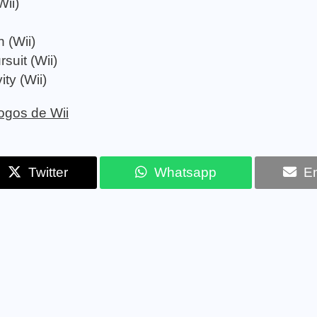
ii)
 (Wii)
suit (Wii)
ty (Wii)
jogos de Wii
Twitter
Whatsapp
Em