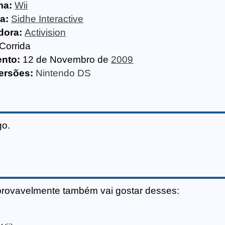
ma:
Wii
a:
Sidhe Interactive
dora:
Activision
Corrida
nto:
12 de Novembro de
2009
ersões:
Nintendo DS
go.
provavelmente também vai gostar desses: