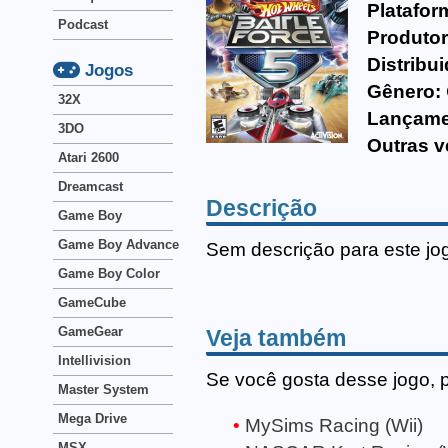
Platafor
Podcast
Produtor
Distribui
Jogos
Gênero:
32X
Lançame
3DO
Outras v
Atari 2600
Dreamcast
Descrição
Game Boy
Game Boy Advance
Sem descrição para este jo
Game Boy Color
GameCube
GameGear
Veja também
Intellivision
Se você gosta desse jogo, 
Master System
Mega Drive
MySims Racing (Wii)
MSX