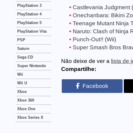
PlayStation 3
Castlevania Judgment (
PlayStation 4
Onechanbara: Bikini Zo
Teenage Mutant Ninja T
PlayStation 5
Naruto: Clash of Ninja R
PlayStation Vita
Punch-Out!! (Wii)
PSP
Super Smash Bros Braw
Saturn
Sega CD
Não deixe de ver a
lista de 
Super Nintendo
Compartilhe:
Wii
Wii U
Facebook
Xbox
Xbox 360
Xbox One
Xbox Series X