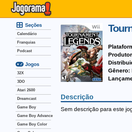
Seções
Tour
Calendário
Franquias
Platafor
Podcast
Produtor
Distribui
Jogos
Gênero:
32X
Lançame
3DO
Atari 2600
Descrição
Dreamcast
Game Boy
Sem descrição para este jo
Game Boy Advance
Game Boy Color