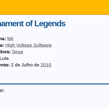
nament of Legends
ma:
Wii
a:
High Voltage Software
dora:
Sega
Luta
nto:
2 de Julho de
2010
go.