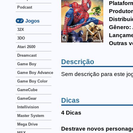
Platafor
Podcast
Produtor
Distribui
Jogos
Gênero:
32X
Lançame
3DO
Outras v
Atari 2600
Dreamcast
Descrição
Game Boy
Game Boy Advance
Sem descrição para este jo
Game Boy Color
GameCube
GameGear
Dicas
Intellivision
4 Dicas
Master System
Mega Drive
Destrave novos personag
MSX