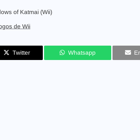
ows of Katmai (Wii)
jogos de Wii
Twitter
Whatsapp
Em