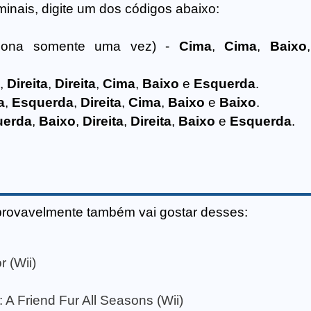
minais, digite um dos códigos abaixo:
ciona somente uma vez) -
Cima
,
Cima
,
Baixo
,
Direita
,
Direita
,
Cima
,
Baixo
e
Esquerda
.
a
,
Esquerda
,
Direita
,
Cima
,
Baixo
e
Baixo
.
uerda
,
Baixo
,
Direita
,
Direita
,
Baixo
e
Esquerda
.
provavelmente também vai gostar desses:
 (Wii)
A Friend Fur All Seasons (Wii)