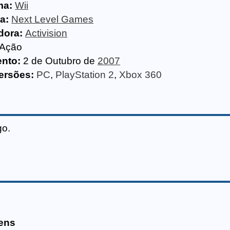
ma:
Wii
a:
Next Level Games
dora:
Activision
Ação
nto:
2 de Outubro de
2007
ersões:
PC
,
PlayStation 2
,
Xbox 360
go.
ens