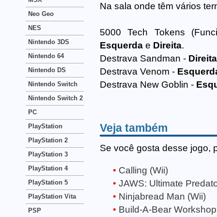
Na sala onde têm vários ter
Neo Geo
NES
5000 Tech Tokens (Fun
Nintendo 3DS
Esquerda
e
Direita
.
Nintendo 64
Destrava Sandman -
Direita
Nintendo DS
Destrava Venom -
Esquerd
Destrava New Goblin -
Esq
Nintendo Switch
Nintendo Switch 2
PC
Veja também
PlayStation
PlayStation 2
Se você gosta desse jogo, 
PlayStation 3
PlayStation 4
Calling (Wii)
JAWS: Ultimate Predator
PlayStation 5
Ninjabread Man (Wii)
PlayStation Vita
Build-A-Bear Workshop: 
PSP