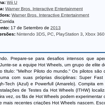
ma:
Wii U
a:
Warner Bros. Interactive Entertainment
dora:
Warner Bros. Interactive Entertainment
Corrida
nto:
17 de Setembro de
2013
ersões:
Nintendo 3DS
,
PC
,
PlayStation 3
,
Xbox 360
ndo. Prepare-se para desafios intensos que ap
Junte-se a equipe Hot Wheels, um grupo de elite de
título: "Melhor Piloto do mundo." Os pilotos são d
uma com suas próprias disciplinas: Super Fast 
gh-Tech (Azul) e Powerfull (Amarelo). Compita em
stalações de Testes da Hot Wheels (ITHW) locali
ira vez, os fãs de Hot Wheels podem experimentar
 e mais recentes criações Hot Wheels nascem. Esc