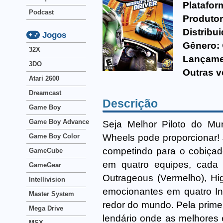
Platafor
Podcast
Produtor
Distribui
Jogos
Gênero:
32X
Lançame
3DO
Outras v
Atari 2600
Dreamcast
Descrição
Game Boy
Game Boy Advance
Seja Melhor Piloto do Mu
Wheels pode proporcionar! 
Game Boy Color
competindo para o cobiçado 
GameCube
em quatro equipes, cada 
GameGear
Outrageous (Vermelho), Hi
Intellivision
emocionantes em quatro In
Master System
redor do mundo. Pela prime
Mega Drive
lendário onde as melhores
MSX