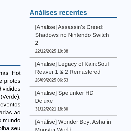
Análises recentes
[Análise] Assassin’s Creed:
Shadows no Nintendo Switch
2
22/12/2025 19:38
[Análise] Legacy of Kain:Soul
Reaver 1 & 2 Remastered
enas Hot
26/09/2025 06:53
 pilotos
ivididos
[Análise] Spelunker HD
(Verde),
Deluxe
 eventos
31/12/2021 18:30
zadas ao
 o mundo
[Análise] Wonder Boy: Asha in
olha seu
Monster World