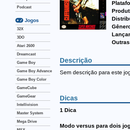
Plataf
Podcast
Produt
Distrib
Jogos
Gêner
32X
Lança
3DO
Outras
Atari 2600
Dreamcast
Descrição
Game Boy
Game Boy Advance
Sem descrição para este jo
Game Boy Color
GameCube
GameGear
Dicas
Intellivision
1 Dica
Master System
Mega Drive
Modo versus para dois jo
MSX