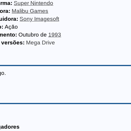
orma:
Super Nintendo
ora:
Malibu Games
uidora:
Sony Imagesoft
o:
Ação
mento:
Outubro de
1993
 versões:
Mega Drive
go.
gadores