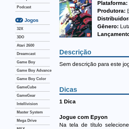
Plataforma:
Podcast
Produtora:
Distribuidor
Jogos
Gênero:
Lut
32X
Lançament
3DO
Atari 2600
Descrição
Dreamcast
Game Boy
Sem descrição para este jo
Game Boy Advance
Game Boy Color
GameCube
Dicas
GameGear
1 Dica
Intellivision
Master System
Jogue com Epyon
Mega Drive
Na tela de título selecio
MSX