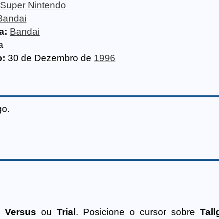
Super Nintendo
Bandai
a:
Bandai
a
o:
30 de Dezembro de
1996
go.
ne
Versus
ou
Trial
. Posicione o cursor sobre
Tal