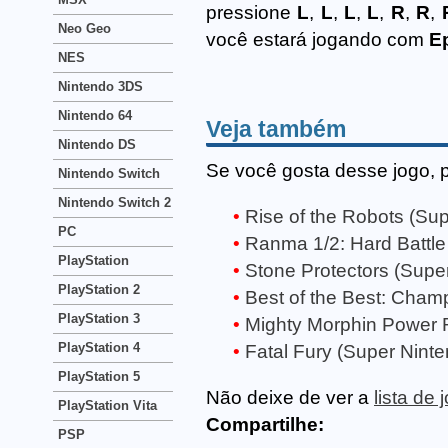
pressione
L
,
L
,
L
,
L
,
R
,
R
,
Neo Geo
você estará jogando com
E
NES
Nintendo 3DS
Nintendo 64
Veja também
Nintendo DS
Se você gosta desse jogo, 
Nintendo Switch
Nintendo Switch 2
Rise of the Robots (Su
PC
Ranma 1/2: Hard Battle
PlayStation
Stone Protectors (Supe
PlayStation 2
Best of the Best: Cham
PlayStation 3
Mighty Morphin Power 
PlayStation 4
Fatal Fury (Super Nint
PlayStation 5
Não deixe de ver a
lista de
PlayStation Vita
Compartilhe:
PSP