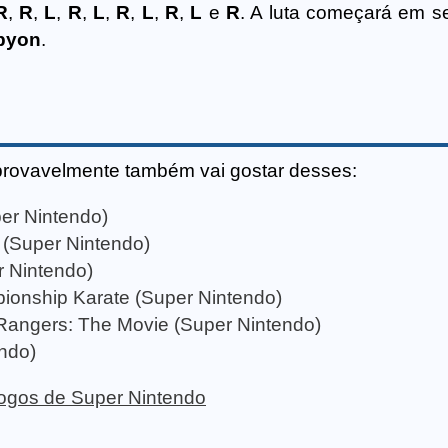
R
,
R
,
L
,
R
,
L
,
R
,
L
,
R
,
L
e
R
. A luta começará em s
pyon
.
provavelmente também vai gostar desses:
per Nintendo)
 (Super Nintendo)
r Nintendo)
pionship Karate (Super Nintendo)
Rangers: The Movie (Super Nintendo)
endo)
 jogos de Super Nintendo