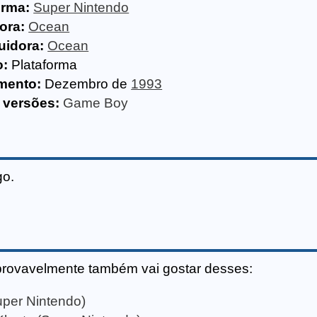
orma:
Super Nintendo
ora:
Ocean
uidora:
Ocean
o:
Plataforma
mento:
Dezembro de
1993
 versões:
Game Boy
go.
provavelmente também vai gostar desses:
per Nintendo)