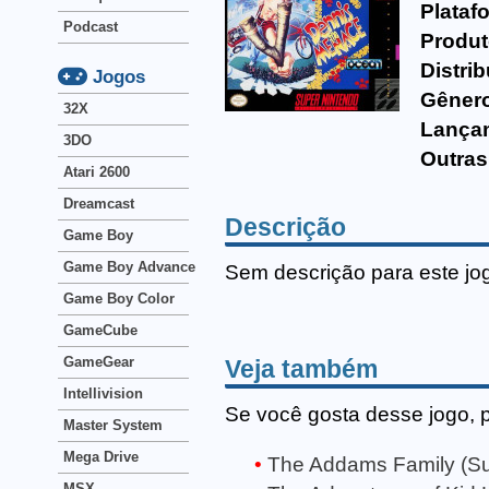
Plataf
Podcast
Produt
Distrib
Jogos
Gêner
32X
Lança
3DO
Outras
Atari 2600
Dreamcast
Descrição
Game Boy
Game Boy Advance
Sem descrição para este jo
Game Boy Color
GameCube
GameGear
Veja também
Intellivision
Se você gosta desse jogo, 
Master System
Mega Drive
The Addams Family (Su
MSX