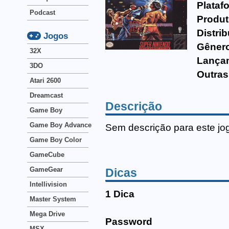
Plataf
Podcast
Produt
Distrib
Jogos
Gêner
32X
Lança
3DO
Outras
Atari 2600
Dreamcast
Descrição
Game Boy
Game Boy Advance
Sem descrição para este jo
Game Boy Color
GameCube
GameGear
Dicas
Intellivision
1 Dica
Master System
Mega Drive
Password
MSX