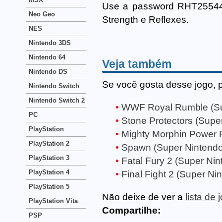
Use a password RHT255447K
Neo Geo
Strength e Reflexes.
NES
Nintendo 3DS
Nintendo 64
Veja também
Nintendo DS
Se você gosta desse jogo, 
Nintendo Switch
Nintendo Switch 2
WWF Royal Rumble (Su
PC
Stone Protectors (Supe
PlayStation
Mighty Morphin Power 
PlayStation 2
Spawn (Super Nintendo
PlayStation 3
Fatal Fury 2 (Super Nin
PlayStation 4
Final Fight 2 (Super Ni
PlayStation 5
Não deixe de ver a
lista de
PlayStation Vita
Compartilhe:
PSP