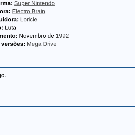
orma:
Super Nintendo
ora:
Electro Brain
uidora:
Loriciel
o:
Luta
mento:
Novembro de
1992
 versões:
Mega Drive
go.