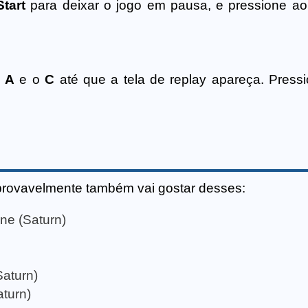
Start
para deixar o jogo em pausa, e pressione 
o
A
e o
C
até que a tela de replay apareça. Press
provavelmente também vai gostar desses:
ne (Saturn)
aturn)
aturn)