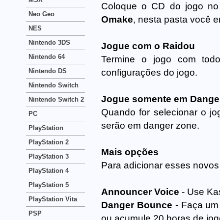
Coloque o CD do jogo no
Neo Geo
Omake
, nesta pasta você e
NES
Nintendo 3DS
Jogue com o Raidou
Nintendo 64
Termine o jogo com to
Nintendo DS
configurações do jogo.
Nintendo Switch
Jogue somente em Dange
Nintendo Switch 2
Quando for selecionar o j
PC
serão em danger zone.
PlayStation
PlayStation 2
Mais opções
PlayStation 3
Para adicionar esses novo
PlayStation 4
PlayStation 5
Announcer Voice
- Use Ka
PlayStation Vita
Danger Bounce
- Faça um 
PSP
ou acumule 20 horas de jog