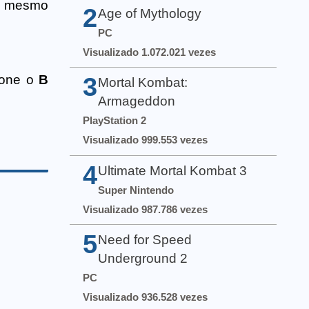
ao mesmo
2
Age of Mythology
PC
Visualizado 1.072.021 vezes
3
ione o
B
Mortal Kombat:
Armageddon
PlayStation 2
Visualizado 999.553 vezes
4
Ultimate Mortal Kombat 3
Super Nintendo
Visualizado 987.786 vezes
5
Need for Speed
Underground 2
PC
Visualizado 936.528 vezes