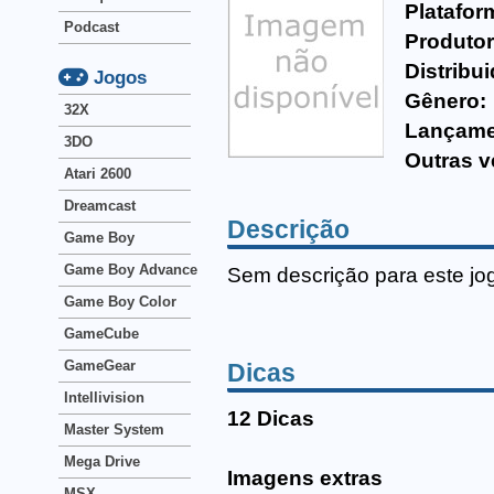
Platafor
Podcast
Produtor
Distribui
Jogos
Gênero:
32X
Lançame
3DO
Outras v
Atari 2600
Dreamcast
Descrição
Game Boy
Game Boy Advance
Sem descrição para este jo
Game Boy Color
GameCube
GameGear
Dicas
Intellivision
12 Dicas
Master System
Mega Drive
Imagens extras
MSX