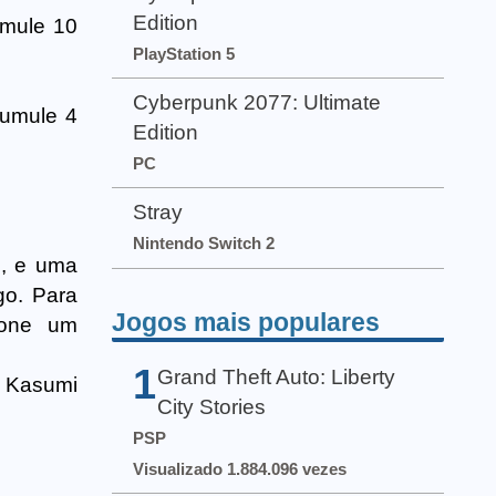
Edition
mule 10
PlayStation 5
Cyberpunk 2077: Ultimate
umule 4
Edition
PC
Stray
Nintendo Switch 2
o, e uma
go. Para
Jogos mais populares
ione um
1
Grand Theft Auto: Liberty
. Kasumi
City Stories
PSP
Visualizado 1.884.096 vezes