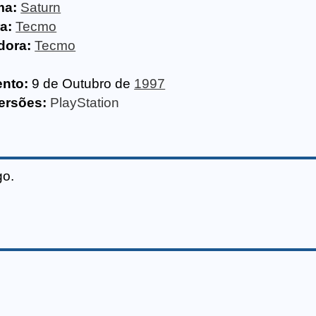
ma:
Saturn
a:
Tecmo
dora:
Tecmo
nto:
9 de Outubro de
1997
ersões:
PlayStation
go.