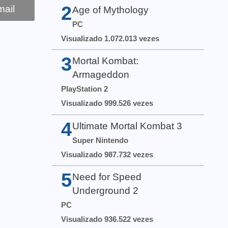
2
ail
Age of Mythology
PC
Visualizado 1.072.013 vezes
3
Mortal Kombat:
Armageddon
PlayStation 2
Visualizado 999.526 vezes
4
Ultimate Mortal Kombat 3
Super Nintendo
Visualizado 987.732 vezes
5
Need for Speed
Underground 2
PC
Visualizado 936.522 vezes