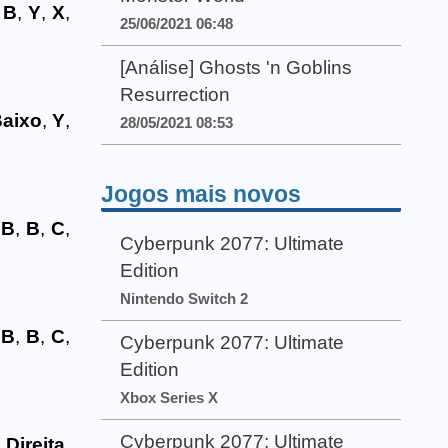
e
B
,
Y
,
X
,
25/06/2021 06:48
[Análise] Ghosts 'n Goblins
Resurrection
aixo
,
Y
,
28/05/2021 08:53
Jogos mais novos
e
B
,
B
,
C
,
Cyberpunk 2077: Ultimate
Edition
Nintendo Switch 2
e
B
,
B
,
C
,
Cyberpunk 2077: Ultimate
Edition
Xbox Series X
Cyberpunk 2077: Ultimate
e
Direita
,