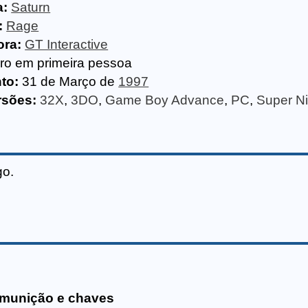
a:
Saturn
:
Rage
ora:
GT Interactive
iro em primeira pessoa
to:
31 de Março de
1997
rsões:
32X
,
3DO
,
Game Boy Advance
,
PC
,
Super N
go.
 munição e chaves