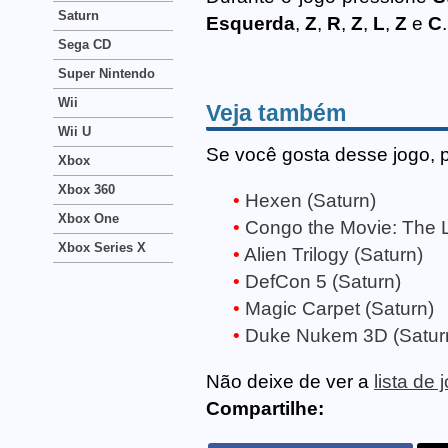
Saturn
Esquerda
,
Z
,
R
,
Z
,
L
,
Z
e
C
.
Sega CD
Super Nintendo
Wii
Veja também
Wii U
Se você gosta desse jogo, 
Xbox
Xbox 360
Hexen (Saturn)
Xbox One
Congo the Movie: The Lo
Xbox Series X
Alien Trilogy (Saturn)
DefCon 5 (Saturn)
Magic Carpet (Saturn)
Duke Nukem 3D (Satur
Não deixe de ver a
lista de
Compartilhe: