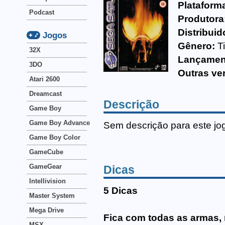
Plataform
Podcast
Produtora
Distribuid
Jogos
Gênero:
T
32X
Lançamen
3DO
Outras ve
Atari 2600
Dreamcast
Descrição
Game Boy
Game Boy Advance
Sem descrição para este jo
Game Boy Color
GameCube
GameGear
Dicas
Intellivision
5 Dicas
Master System
Mega Drive
Fica com todas as armas,
MSX