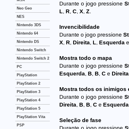
Durante o jogo pressione
S
Neo Geo
L
,
R
,
C
,
X
,
Z
.
NES
Nintendo 3DS
Invencibilidade
Nintendo 64
Durante o jogo pressione
St
Nintendo DS
X
,
R
,
Direita
,
L
,
Esquerda
Nintendo Switch
Mostra todo o mapa
Nintendo Switch 2
Durante o jogo pressione
S
PC
Esquerda
,
B
,
B
,
C
e
Direita
PlayStation
PlayStation 2
Mostra todos os inimigos
PlayStation 3
Durante o jogo pressione
S
PlayStation 4
Direita
,
B
,
B
,
C
e
Esquerda
PlayStation 5
PlayStation Vita
Seleção de fase
PSP
Durante o jogo pressione
S