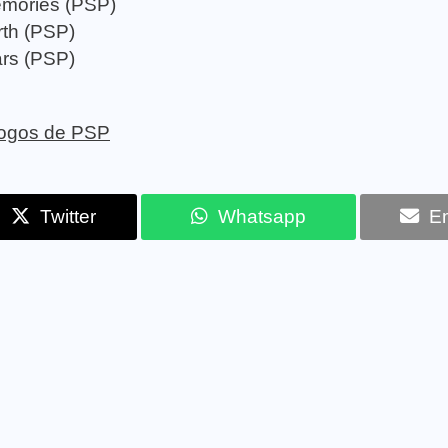
Memories (PSP)
rth (PSP)
rs (PSP)
 jogos de PSP
Twitter
Whatsapp
Em