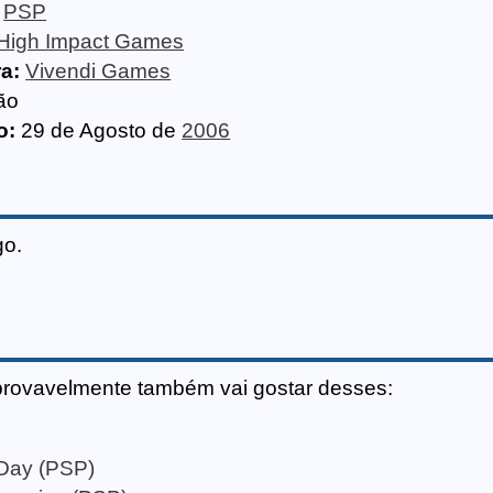
PSP
High Impact Games
ra:
Vivendi Games
ão
o:
29 de Agosto de
2006
go.
provavelmente também vai gostar desses:
 Day (PSP)