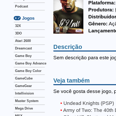
Plataforma:
Podcast
Produtora:
Distribuido
Jogos
Gênero:
Aç
32X
Lançament
3DO
Atari 2600
Descrição
Dreamcast
Game Boy
Sem descrição para este jo
Game Boy Advance
Game Boy Color
GameCube
Veja também
GameGear
Se você gosta desse jogo, 
Intellivision
Master System
Undead Knights (PSP)
Mega Drive
Army of Two: The 40th
MSX