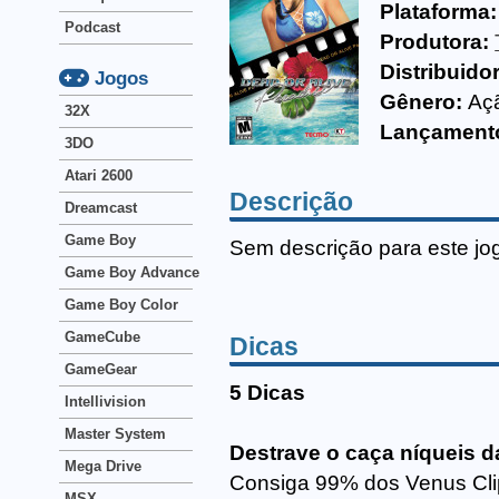
Plataforma:
Podcast
Produtora:
Distribuido
Jogos
Gênero:
Aç
32X
Lançament
3DO
Atari 2600
Descrição
Dreamcast
Game Boy
Sem descrição para este jo
Game Boy Advance
Game Boy Color
GameCube
Dicas
GameGear
5 Dicas
Intellivision
Master System
Destrave o caça níqueis da
Mega Drive
Consiga 99% dos Venus Cli
MSX