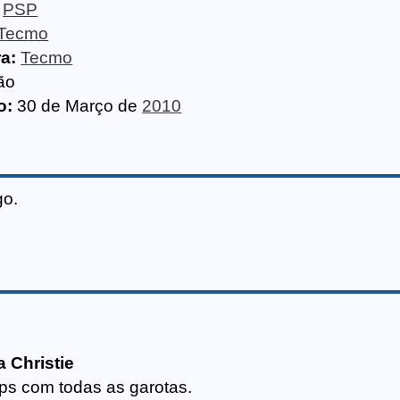
PSP
Tecmo
ra:
Tecmo
ão
o:
30 de Março de
2010
go.
 Christie
ps com todas as garotas.