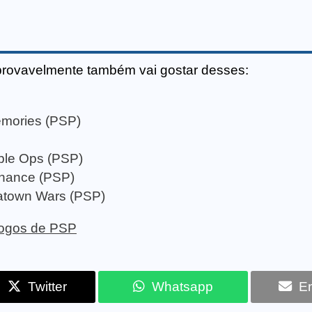
provavelmente também vai gostar desses:
Memories (PSP)
able Ops (PSP)
onance (PSP)
natown Wars (PSP)
 jogos de PSP
Twitter
Whatsapp
Em