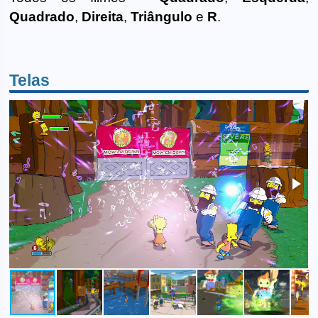
Quadrado
,
Direita
,
Triângulo
e
R
.
Telas