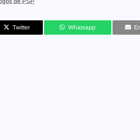
 jogos de PSP
Twitter
Whatsapp
Em