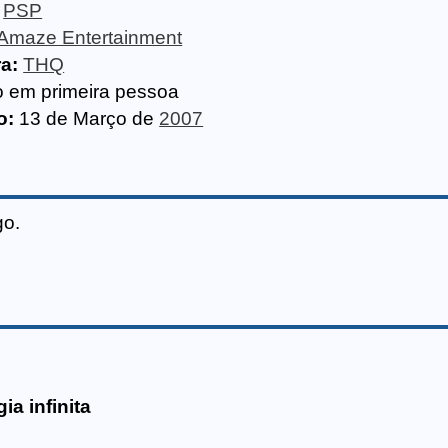
PSP
Amaze Entertainment
ra:
THQ
o em primeira pessoa
o:
13 de Março de
2007
go.
a infinita