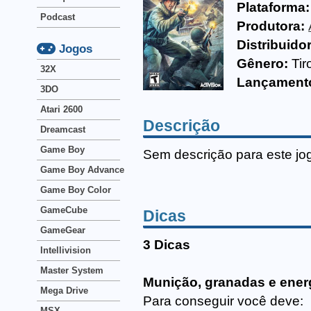
Plataforma:
Podcast
Produtora:
Distribuido
Jogos
Gênero:
Tir
32X
Lançament
3DO
Atari 2600
Descrição
Dreamcast
Game Boy
Sem descrição para este jo
Game Boy Advance
Game Boy Color
GameCube
Dicas
GameGear
3 Dicas
Intellivision
Master System
Munição, granadas e energi
Mega Drive
Para conseguir você deve:
MSX