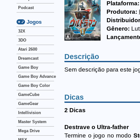
Plataforma:
Podcast
Produtora:
Distribuido
Jogos
Gênero:
Lu
32X
Lançament
3DO
Atari 2600
Descrição
Dreamcast
Game Boy
Sem descrição para este jo
Game Boy Advance
Game Boy Color
GameCube
Dicas
GameGear
2 Dicas
Intellivision
Master System
Destrave o Ultra-father
Mega Drive
Termine o jogo no modo
St
MSX