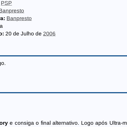
PSP
Banpresto
ra:
Banpresto
ta
o:
20 de Julho de
2006
go.
ory
e consiga o final alternativo. Logo após Ultra-m