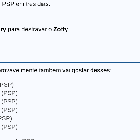
 PSP em três dias.
ory
para destravar o
Zoffy
.
provavelmente também vai gostar desses:
(PSP)
7 (PSP)
5 (PSP)
6 (PSP)
(PSP)
2 (PSP)