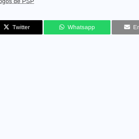
 jogos de PSP
Twitter
Whatsapp
Em