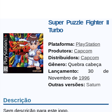
Super Puzzle Fighter II
Turbo
Plataforma:
PlayStation
Produtora:
Capcom
Distribuidora:
Capcom
Gênero:
Quebra cabeça
Lançamento:
30 de
Novembro de
1996
Outras versões:
Saturn
Descrição
Sem descrição para este jogo.