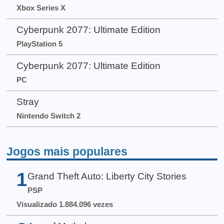
Xbox Series X
Cyberpunk 2077: Ultimate Edition
PlayStation 5
Cyberpunk 2077: Ultimate Edition
PC
Stray
Nintendo Switch 2
Jogos mais populares
1
Grand Theft Auto: Liberty City Stories
PSP
Visualizado 1.884.096 vezes