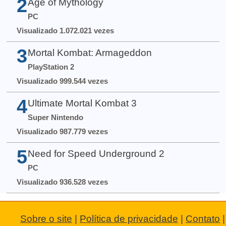
2
Age of Mythology
PC
Visualizado 1.072.021 vezes
3
Mortal Kombat: Armageddon
PlayStation 2
Visualizado 999.544 vezes
4
Ultimate Mortal Kombat 3
Super Nintendo
Visualizado 987.779 vezes
5
Need for Speed Underground 2
PC
Visualizado 936.528 vezes
Sobre o site
|
Política de privacidade
|
Contato
|