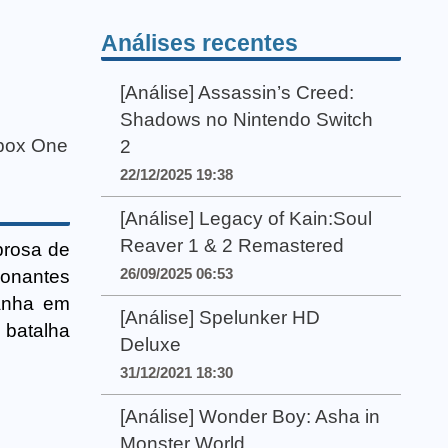
Análises recentes
[Análise] Assassin’s Creed:
Shadows no Nintendo Switch
box One
2
22/12/2025 19:38
[Análise] Legacy of Kain:Soul
Reaver 1 & 2 Remastered
rosa de
26/09/2025 06:53
ionantes
panha em
[Análise] Spelunker HD
 batalha
Deluxe
31/12/2021 18:30
[Análise] Wonder Boy: Asha in
Monster World