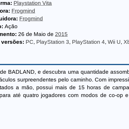
orma:
Playstation Vita
ora:
Frogmind
uidora:
Frogmind
o:
Ação
mento:
26 de Maio de
2015
 versões:
PC
,
PlayStation 3
,
PlayStation 4
,
Wii U
,
X
 de BADLAND, e descubra uma quantidade assomb
táculos surpreendentes pelo caminho. Com impress
pintados a mão, possui mais de 15 horas de cam
r para até quatro jogadores com modos de co-op e