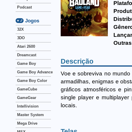
Plataf
Podcast
Produt
Distrib
Jogos
Gêner
32X
Lança
3DO
Outras
Atari 2600
Dreamcast
Descrição
Game Boy
Game Boy Advance
Voe e sobreviva no mundo
armadilhas, enigmas e obs
Game Boy Color
gráficos atmosféricos e 
GameCube
single player e multiplaye
GameGear
locais.
Intellivision
Master System
Mega Drive
Telas
MSX