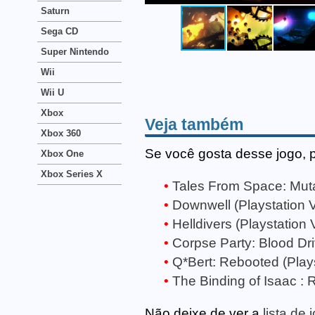
Saturn
Sega CD
Super Nintendo
Wii
Wii U
Xbox
Veja também
Xbox 360
Se você gosta desse jogo, 
Xbox One
Xbox Series X
Tales From Space: Mutan
Downwell (Playstation V
Helldivers (Playstation V
Corpse Party: Blood Dri
Q*Bert: Rebooted (Plays
The Binding of Isaac : R
Não deixe de ver a
lista de 