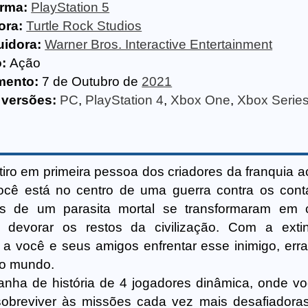
orma:
PlayStation 5
ora:
Turtle Rock Studios
uidora:
Warner Bros. Interactive Entertainment
:
Ação
mento:
7 de Outubro de
2021
 versões:
PC
,
PlayStation 4
,
Xbox One
,
Xbox Serie
tiro em primeira pessoa dos criadores da franquia 
Você está no centro de uma guerra contra os cont
 de um parasita mortal se transformaram em cr
a devorar os restos da civilização. Com a ext
 você e seus amigos enfrentar esse inimigo, erra
 o mundo.
nha de história de 4 jogadores dinâmica, onde v
sobreviver às missões cada vez mais desafiadora