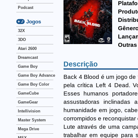
Plataf
Podcast
Produt
Distrib
Jogos
Gênero
32X
Lança
3DO
Outras
Atari 2600
Dreamcast
Descrição
Game Boy
Game Boy Advance
Back 4 Blood é um jogo de 
pela crítica Left 4 Dead. 
Game Boy Color
Esses humanos portadores
GameCube
assustadoras inclinadas 
GameGear
humanidade em jogo, cabe a
Intellivision
corrompidos e reconquistar
Master System
Lute através de uma campa
Mega Drive
trabalhar em equipe para 
MSX