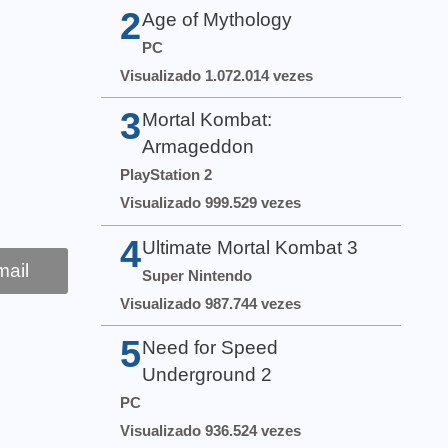
2
Age of Mythology
PC
Visualizado 1.072.014 vezes
3
Mortal Kombat:
Armageddon
PlayStation 2
Visualizado 999.529 vezes
4
Ultimate Mortal Kombat 3
ail
Super Nintendo
Visualizado 987.744 vezes
5
Need for Speed
Underground 2
PC
Visualizado 936.524 vezes