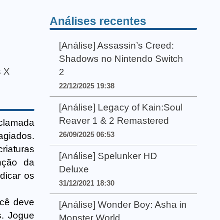
Análises recentes
[Análise] Assassin’s Creed:
Shadows no Nintendo Switch
s X
2
22/12/2025 19:38
[Análise] Legacy of Kain:Soul
Reaver 1 & 2 Remastered
aclamada
26/09/2025 06:53
agiados.
iaturas
[Análise] Spelunker HD
inção da
Deluxe
dicar os
31/12/2021 18:30
ocê deve
[Análise] Wonder Boy: Asha in
s. Jogue
Monster World