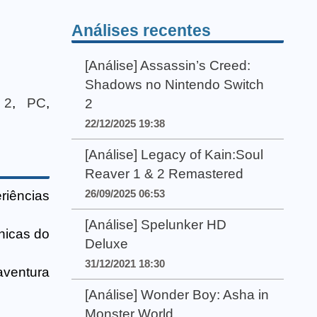
Análises recentes
[Análise] Assassin’s Creed:
Shadows no Nintendo Switch
 2
,
PC
,
2
22/12/2025 19:38
[Análise] Legacy of Kain:Soul
Reaver 1 & 2 Remastered
26/09/2025 06:53
riências
[Análise] Spelunker HD
nicas do
Deluxe
31/12/2021 18:30
aventura
[Análise] Wonder Boy: Asha in
Monster World