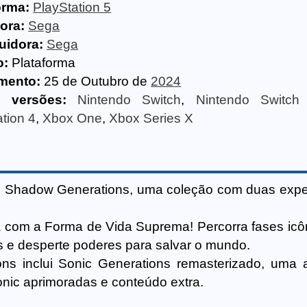
orma:
PlayStation 5
ora:
Sega
buidora:
Sega
o:
Plataforma
mento:
25 de Outubro de
2024
s versões:
Nintendo Switch
,
Nintendo Switch
tion 4
,
Xbox One
,
Xbox Series X
 Shadow Generations, uma coleção com duas expe
om a Forma de Vida Suprema! Percorra fases icô
 e desperte poderes para salvar o mundo.
s inclui Sonic Generations remasterizado, uma 
nic aprimoradas e conteúdo extra.