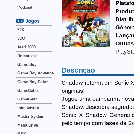
Plataf
Podcast
Produt
Distri
Jogos
Gêner
32X
Lança
3DO
Outra
Atari 2600
PlaySta
Dreamcast
Game Boy
Descrição
Game Boy Advance
Shadow retorna em Sonic X
Game Boy Color
originais!
GameCube
Jogue uma campanha nova c
GameGear
Shadow, descubra segredos
Intellivision
Sonic X Shadow Generation
Master System
pelo tempo com fases de So
Mega Drive
MSX