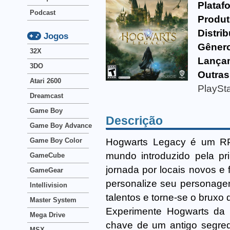
Plataf
Podcast
Produt
Distrib
Jogos
Gêner
32X
Lança
3DO
Outra
Atari 2600
PlaySta
Dreamcast
Game Boy
Descrição
Game Boy Advance
Hogwarts Legacy é um RP
Game Boy Color
mundo introduzido pela pr
GameCube
jornada por locais novos e 
GameGear
personalize seu personagem
Intellivision
talentos e torne-se o bruxo 
Master System
Experimente Hogwarts da
Mega Drive
chave de um antigo segred
MSX