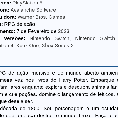
orma:
PlayStation 5
ora:
Avalanche Software
uidora:
Warner Bros. Games
o:
RPG de ação
mento:
7 de Fevereiro de
2023
s versões:
Nintendo Switch
,
Nintendo Switch
tion 4
,
Xbox One
,
Xbox Series X
G de ação imersivo e de mundo aberto ambien
imeira vez nos livros do Harry Potter. Embarqu
familiares enquanto explora e descubra animais fant
 e crie poções, domine o lançamento de feitiços, 
que deseja ser.
 década de 1800. Seu personagem é um estuda
o que ameaça destruir o mundo bruxo. Faça aliad