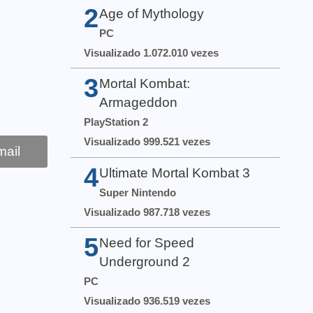
2
Age of Mythology
PC
Visualizado 1.072.010 vezes
3
Mortal Kombat:
Armageddon
PlayStation 2
Visualizado 999.521 vezes
ail
4
Ultimate Mortal Kombat 3
Super Nintendo
Visualizado 987.718 vezes
5
Need for Speed
Underground 2
PC
Visualizado 936.519 vezes