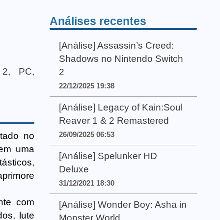
Análises recentes
[Análise] Assassin’s Creed:
Shadows no Nintendo Switch
 2
,
PC
,
2
22/12/2025 19:38
[Análise] Legacy of Kain:Soul
Reaver 1 & 2 Remastered
26/09/2025 06:53
tado no
e em uma
[Análise] Spelunker HD
ásticos,
Deluxe
aprimore
31/12/2021 18:30
nte com
[Análise] Wonder Boy: Asha in
os, lute
Monster World