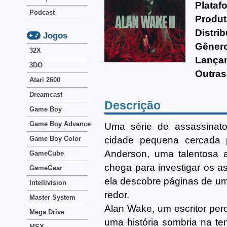
Plataf
Podcast
Produt
Distrib
Jogos
Gêner
32X
Lança
3DO
Outras
Atari 2600
Dreamcast
Descrição
Game Boy
Game Boy Advance
Uma série de assassinato
cidade pequena cercada 
Game Boy Color
Anderson, uma talentosa a
GameCube
chega para investigar os 
GameGear
ela descobre páginas de uma
Intellivision
redor.
Master System
Alan Wake, um escritor pe
Mega Drive
uma história sombria na te
MSX