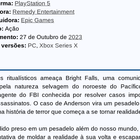
orma:
PlayStation 5
ora:
Remedy Entertainment
uidora:
Epic Games
o:
Ação
mento:
27 de Outubro de
2023
 versões:
PC
,
Xbox Series X
s ritualísticos ameaça Bright Falls, uma comun
pela natureza selvagem do noroeste do Pacífic
gente do FBI conhecida por resolver casos impo
assassinatos. O caso de Anderson vira um pesadel
 história de terror que começa a se tornar realidad
rdido preso em um pesadelo além do nosso mundo,
ntativa de moldar a realidade à sua volta e escapa