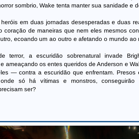
orror sombrio, Wake tenta manter sua sanidade e de
heróis em duas jornadas desesperadas e duas re
lo coração de maneiras que nem eles mesmos co
 outro, ecoando um ao outro e afetando o mundo ao 
de terror, a escuridão sobrenatural invade Brigh
e ameaçando os entes queridos de Anderson e Wak
eles — contra a escuridão que enfrentam. Preso
tra onde só há vítimas e monstros, conseguirão
precisam ser?