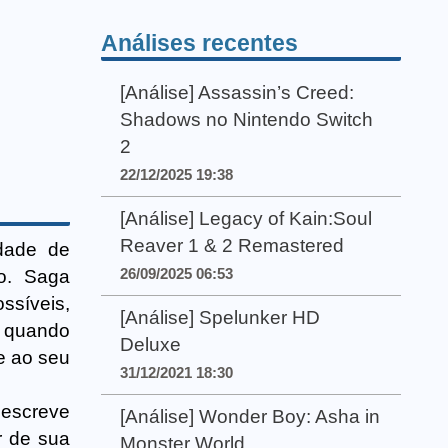
Análises recentes
[Análise] Assassin’s Creed:
Shadows no Nintendo Switch
2
22/12/2025 19:38
[Análise] Legacy of Kain:Soul
Reaver 1 & 2 Remastered
idade de
26/09/2025 06:53
o. Saga
ssíveis,
[Análise] Spelunker HD
o quando
Deluxe
e ao seu
31/12/2021 18:30
 escreve
[Análise] Wonder Boy: Asha in
r de sua
Monster World