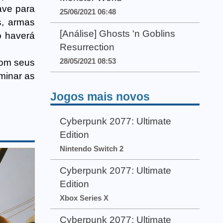
ave para
25/06/2021 06:48
s, armas
[Análise] Ghosts 'n Goblins
o haverá
Resurrection
28/05/2021 08:53
com seus
ominar as
Jogos mais novos
Cyberpunk 2077: Ultimate
Edition
Nintendo Switch 2
Cyberpunk 2077: Ultimate
Edition
Xbox Series X
Cyberpunk 2077: Ultimate