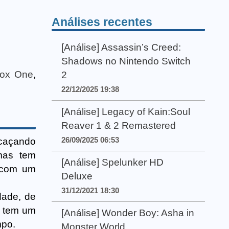
Análises recentes
[Análise] Assassin’s Creed:
Shadows no Nintendo Switch
ox One
,
2
22/12/2025 19:38
[Análise] Legacy of Kain:Soul
Reaver 1 & 2 Remastered
26/09/2025 06:53
 caçando
mas tem
[Análise] Spelunker HD
e com um
Deluxe
31/12/2021 18:30
dade, de
ê tem um
[Análise] Wonder Boy: Asha in
mpo.
Monster World