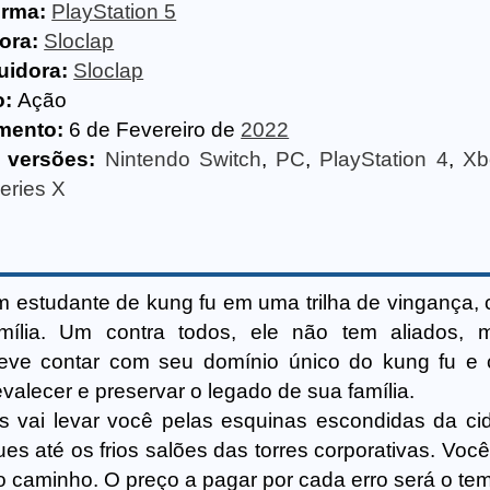
orma:
PlayStation 5
ora:
Sloclap
uidora:
Sloclap
o:
Ação
mento:
6 de Fevereiro de
2022
 versões:
Nintendo Switch
,
PC
,
PlayStation 4
,
Xb
eries X
em estudante de kung fu em uma trilha de vingança,
mília. Um contra todos, ele não tem aliados, 
 deve contar com seu domínio único do kung fu 
valecer e preservar o legado de sua família.
s vai levar você pelas esquinas escondidas da ci
es até os frios salões das torres corporativas. Voc
no caminho. O preço a pagar por cada erro será o te