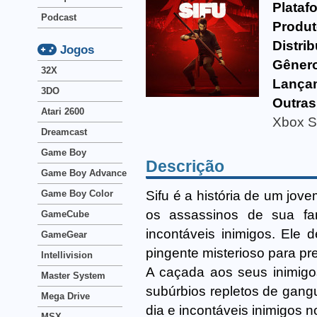
Plataf
Podcast
Produt
Distrib
Jogos
Gêner
32X
Lança
3DO
Outras
Atari 2600
Xbox S
Dreamcast
Game Boy
Descrição
Game Boy Advance
Sifu é a história de um jov
Game Boy Color
os assassinos de sua fa
GameCube
incontáveis inimigos. Ele
GameGear
pingente misterioso para pre
Intellivision
A caçada aos seus inimigo
Master System
subúrbios repletos de gangu
Mega Drive
dia e incontáveis inimigos 
MSX