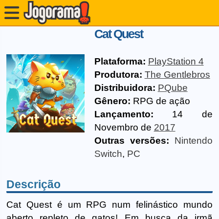
Cat Quest
Plataforma:
PlayStation 4
Produtora:
The Gentlebros
Distribuidora:
PQube
Gênero:
RPG de ação
Lançamento:
14 de
Novembro de
2017
Outras versões:
Nintendo
Switch
,
PC
Descrição
Cat Quest é um RPG num felinástico mundo
aberto repleto de gatos! Em busca da irmã