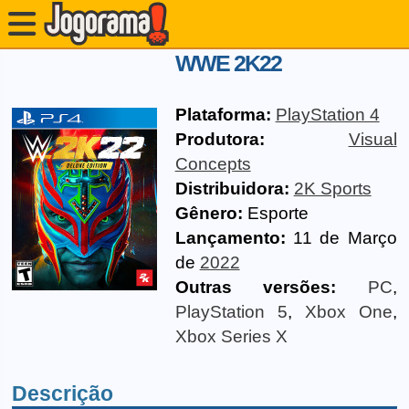
WWE 2K22
Plataforma:
PlayStation 4
Produtora:
Visual
Concepts
Distribuidora:
2K Sports
Gênero:
Esporte
Lançamento:
11 de Março
de
2022
Outras versões:
PC
,
PlayStation 5
,
Xbox One
,
Xbox Series X
Descrição