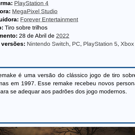
orma:
PlayStation 4
ora:
MegaPixel Studio
uidora:
Forever Entertainment
o:
Tiro sobre trilhos
mento:
28 de Abril de
2022
 versões:
Nintendo Switch
,
PC
,
PlayStation 5
,
Xbox
ake é uma versão do clássico jogo de tiro sobre 
ramas em 1997. Esse remake recebeu novos perso
para se adequar aos padrões dos jogo modernos.