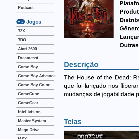
Plataf
Podcast
Produt
Distrib
Jogos
Gêner
32X
Lança
3DO
Outras
Atari 2600
Dreamcast
Descrição
Game Boy
Game Boy Advance
The House of the Dead: Rem
que foi lançado nos flipe
Game Boy Color
mudanças de jogabilidade 
GameCube
GameGear
Intellivision
Telas
Master System
Mega Drive
MSX