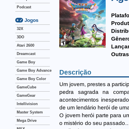
Podcast
Plataf
Jogos
Produt
32X
Distri
3DO
Gêner
Atari 2600
Lança
Outras
Dreamcast
Game Boy
Game Boy Advance
Descrição
Game Boy Color
Um jovem, prestes a particip
GameCube
pedra sagrada na compa
GameGear
acontecimentos inesperados
Intellivision
de um lendário herói de um
Master System
O jovem herói parte para 
Mega Drive
o mistério do seu passado…
MSX