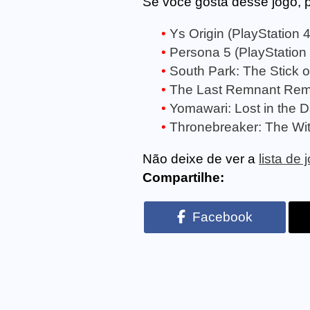
Se você gosta desse jogo, 
Ys Origin (PlayStation 4
Persona 5 (PlayStation 
South Park: The Stick of
The Last Remnant Rema
Yomawari: Lost in the D
Thronebreaker: The Witc
Não deixe de ver a
lista de
Compartilhe:
Facebook