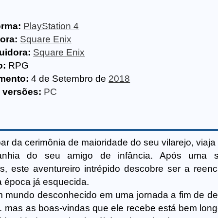
orma:
PlayStation 4
ora:
Square Enix
buidora:
Square Enix
o:
RPG
mento:
4 de Setembro de
2018
 versões:
PC
ar da cerimônia de maioridade do seu vilarejo, viaj
nhia do seu amigo de infância. Após uma s
, este aventureiro intrépido descobre ser a reen
a época já esquecida.
um mundo desconhecido em uma jornada a fim de d
 mas as boas-vindas que ele recebe está bem long