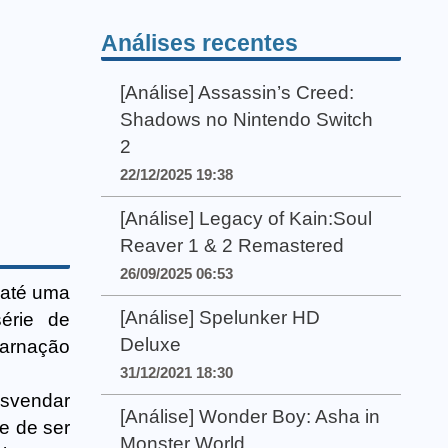
Análises recentes
[Análise] Assassin’s Creed:
Shadows no Nintendo Switch
2
22/12/2025 19:38
[Análise] Legacy of Kain:Soul
Reaver 1 & 2 Remastered
26/09/2025 06:53
a até uma
[Análise] Spelunker HD
érie de
Deluxe
carnação
31/12/2021 18:30
esvendar
[Análise] Wonder Boy: Asha in
e de ser
Monster World