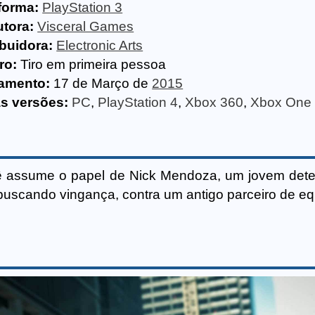
forma:
PlayStation 3
tora:
Visceral Games
ibuidora:
Electronic Arts
ro:
Tiro em primeira pessoa
amento:
17 de Março de
2015
s versões:
PC
,
PlayStation 4
,
Xbox 360
,
Xbox One
cê assume o papel de Nick Mendoza, um jovem dete
scando vingança, contra um antigo parceiro de eq