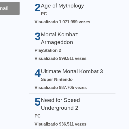
2
Age of Mythology
ail
PC
Visualizado 1.071.999 vezes
3
Mortal Kombat:
Armageddon
PlayStation 2
Visualizado 999.511 vezes
4
Ultimate Mortal Kombat 3
Super Nintendo
Visualizado 987.705 vezes
5
Need for Speed
Underground 2
PC
Visualizado 936.511 vezes