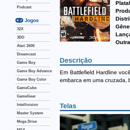
Plata
Podcast
Produ
Distr
Jogos
Gêne
32X
Lanç
3DO
Outra
Atari 2600
Dreamcast
Descrição
Game Boy
Game Boy Advance
Em Battlefield Hardline vo
embarca em uma cruzada, bu
Game Boy Color
GameCube
GameGear
Telas
Intellivision
Master System
Mega Drive
MSX